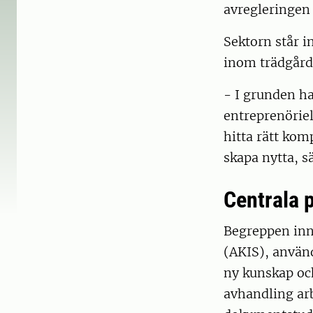
avregleringen 
Sektorn står i
inom trädgård
- I grunden ha
entreprenöriel
hitta rätt kom
skapa nytta, s
Centrala 
Begreppen inn
(AKIS), använd
ny kunskap oc
avhandling arb