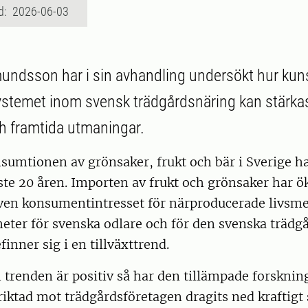
d: 2026-06-03
mundsson har i sin avhandling undersökt hur ku
stemet inom svensk trädgårdsnäring kan stärkas
h framtida utmaningar.
sumtionen av grönsaker, frukt och bär i Sverige h
te 20 åren. Importen av frukt och grönsaker har ö
ven konsumentintresset för närproducerade livsme
heter för svenska odlare och för den svenska träd
inner sig i en tillväxttrend.
trenden är positiv så har den tillämpade forsknin
iktad mot trädgårdsföretagen dragits ned kraftigt