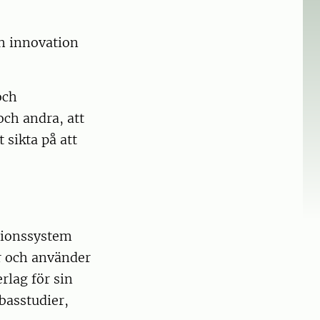
ch innovation
och
och andra, att
 sikta på att
tionssystem
ar och använder
lag för sin
basstudier,