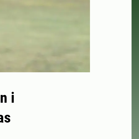
n i
as