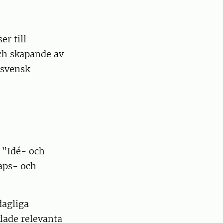
r till
ch skapande av
 svensk
 ”Idé- och
kaps- och
dagliga
lade relevanta