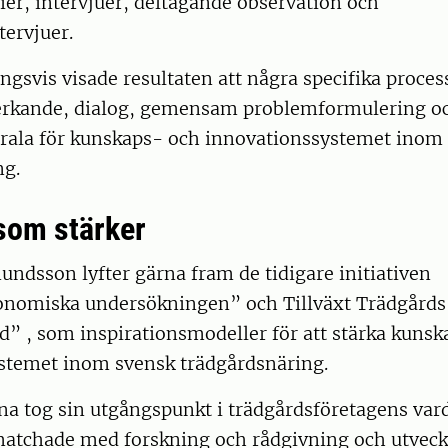
er, intervjuer, deltagande observation och
ervjuer.
svis visade resultaten att några specifika processe
rkande, dialog, gemensam problemformulering o
ntrala för kunskaps- och innovationssystemet inom
ng.
som stärker
undsson lyfter gärna fram de tidigare initiativen
nomiska undersökningen” och Tillväxt Trädgårds
d” , som inspirationsmodeller för att stärka kuns
stemet inom svensk trädgårdsnäring.
na tog sin utgångspunkt i trädgårdsföretagens var
atchade med forskning och rådgivning och utveck