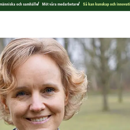
r människa och samhälle
Möt våra medarbetare
Så kan kunskap och innovati