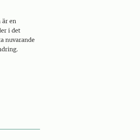
 är en
er i det
öta nuvarande
ndring.