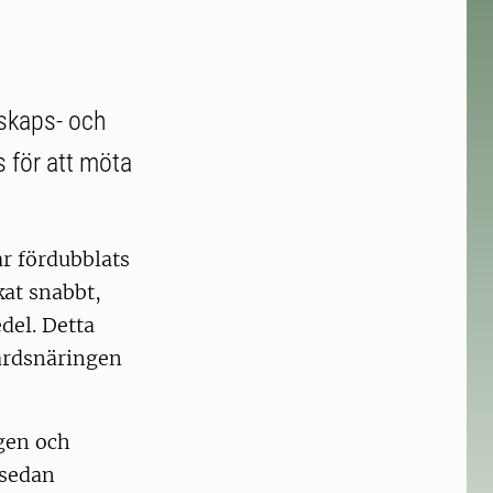
nskaps- och
 för att möta
ar fördubblats
kat snabbt,
del. Detta
gårdsnäringen
gen och
 sedan