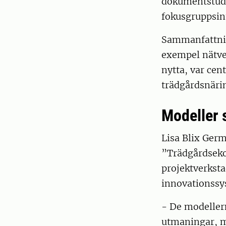
dokumentstudi
fokusgruppsint
Sammanfattning
exempel nätve
nytta, var ce
trädgårdsnäri
Modeller 
Lisa Blix Germ
”Trädgårdseko
projektverksta
innovationssy
- De modeller
utmaningar, m