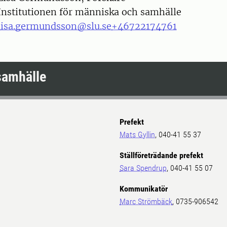
Institutionen för människa och samhälle
lisa.germundsson@slu.se
+46722174761
samhälle
Prefekt
Mats Gyllin
, 040-41 55 37
Ställföreträdande prefekt
Sara Spendrup
, 040-41 55 07
Kommunikatör
Marc Strömbäck
, 0735-906542