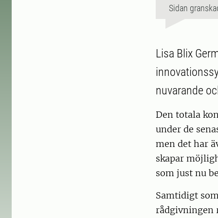
Sidan granska
Lisa Blix Ger
innovationssy
nuvarande oc
Den totala kon
under de senas
men det har ä
skapar möjlig
som just nu bef
Samtidigt som 
rådgivningen r