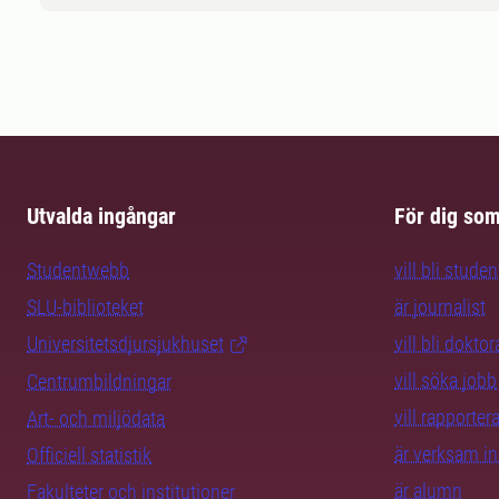
Utvalda ingångar
För dig so
Studentwebb
vill bli studen
SLU-biblioteket
är journalist
Universitetsdjursjukhuset
vill bli dokto
vill söka jobb
Centrumbildningar
vill rapporte
Art- och miljödata
är verksam i
Officiell statistik
är alumn
Fakulteter och institutioner