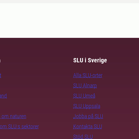
m
SLU i Sverige
t
Alla SLU-orter
SLU Alnarp
rand
SLU Umeå
SLU Uppsala
ra om naturen
Jobba på SLU
nom SLU:s sektorer
Kontakta SLU
Stöd SLU