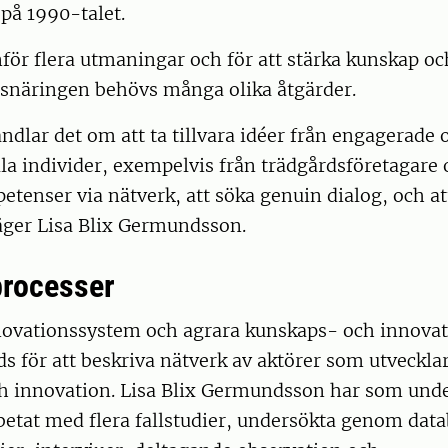
på 1990-talet.
nför flera utmaningar och för att stärka kunskap o
snäringen behövs många olika åtgärder.
ndlar det om att ta tillvara idéer från engagerade 
la individer, exempelvis från trädgårdsföretagare 
petenser via nätverk, att söka genuin dialog, och att
äger Lisa Blix Germundsson.
processer
ovationssystem och agrara kunskaps- och innova
s för att beskriva nätverk av aktörer som utveckl
h innovation. Lisa Blix Germundsson har som under
etat med flera fallstudier, undersökta genom data