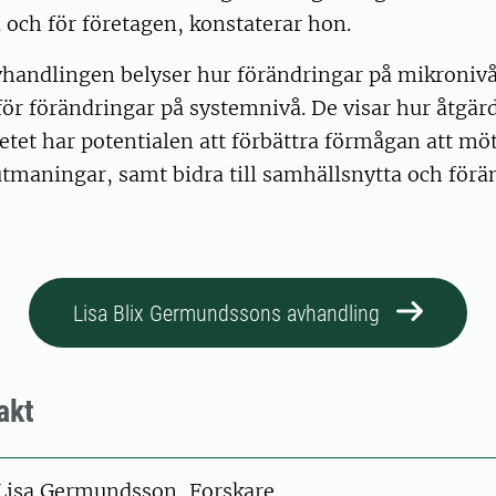
och för företagen, konstaterar hon.
vhandlingen belyser hur förändringar på mikronivå
för förändringar på systemnivå. De visar hur åtgärd
etet har potentialen att förbättra förmågan att m
tmaningar, samt bidra till samhällsnytta och förä
Lisa Blix Germundssons avhandling
akt
on
Lisa Germundsson, Forskare