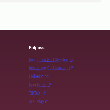
Följ oss
Instagram SLU.Sweden
Instagram SLU.student
LinkedIn
Facebook
TikTok
SLU Play