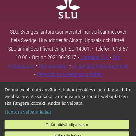
SLU, Sveriges lantbruksuniversitet, har verksamhet över
hela Sverige. Huvudorter är Alnarp, Uppsala och Umeå.
SLU är miljöcertifierat enligt ISO 14001. • Telefon: 018-67
10 00 • Org nr: 202100-2817 •
Kontakta SLU
•
Om
webbplatsen
•
Hantera kakor
•
Tillgänglighetsredogörelse
•
Behandling av personuppgifter
Denna webbplats använder kakor (cookies), som lagras i din
webbläsare. Vissa kakor är nödvändiga för att webbplatsen
ska fungera korrekt. Andra är valbara.
Hantera valbara kakor
Tillåt nödvändiga kakor