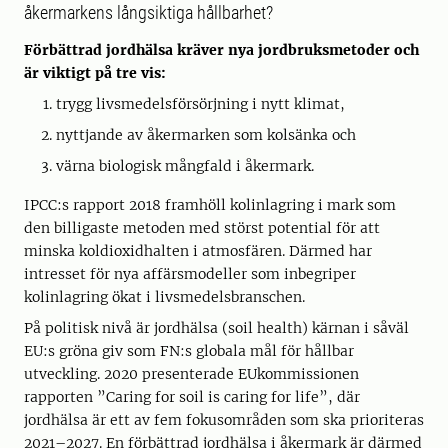
åkermarkens långsiktiga hållbarhet?
Förbättrad jordhälsa kräver nya jordbruksmetoder och
är viktigt på tre vis:
trygg livsmedelsförsörjning i nytt klimat,
nyttjande av åkermarken som kolsänka och
värna biologisk mångfald i åkermark.
IPCC:s rapport 2018 framhöll kolinlagring i mark som
den billigaste metoden med störst potential för att
minska koldioxidhalten i atmosfären. Därmed har
intresset för nya affärsmodeller som inbegriper
kolinlagring ökat i livsmedelsbranschen.
På politisk nivå är jordhälsa (soil health) kärnan i såväl
EU:s gröna giv som FN:s globala mål för hållbar
utveckling. 2020 presenterade EUkommissionen
rapporten ”Caring for soil is caring for life”, där
jordhälsa är ett av fem fokusområden som ska prioriteras
2021–2027. En förbättrad jordhälsa i åkermark är därmed