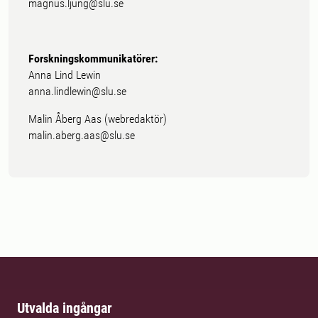
magnus.ljung@slu.se
Forskningskommunikatörer:
Anna Lind Lewin
anna.lindlewin@slu.se
Malin Åberg Aas (webredaktör)
malin.aberg.aas@slu.se
Utvalda ingångar