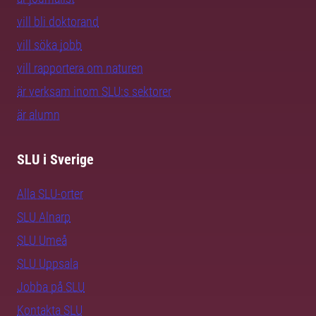
vill bli doktorand
vill söka jobb
vill rapportera om naturen
är verksam inom SLU:s sektorer
är alumn
SLU i Sverige
Alla SLU-orter
SLU Alnarp
SLU Umeå
SLU Uppsala
Jobba på SLU
Kontakta SLU