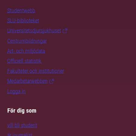
Studentwebb
SLU-biblioteket
Universitetsdjursjukhuset
Centrumbildningar
Art- och miljödata
Officiell statistik
Fakulteter och institutioner
Medarbetarwebben
Logga in
För dig som
vill bli student
är journalist