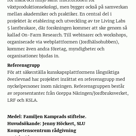
för mark och miljö samt Institutionen för
växtproduktionsekologi, men bygger också på samverkan
mellan akademiker och praktiker. En central del i
projektet är etablering och utveckling av tre Living Labs
5 lantbrukare, där forskningen kommer att ske genom så
kallad On-Farm Research. Till webinarer och workshops,
organiserade via webplattformen (Jordhälsohubben),
kommer även andra företag, myndigheter och
organisationer bjudas in.
Referensgrupp
För att säkerställa kunskapsplattformens långsiktiga
överlevnad har projektet inrättat en referensgrupp med
nyckelpersoner inom näringen. Referensgruppen består
av representanter från Greppa Näringen/Jordbruksverket,
LRF och KSLA.
Medel: Familjen Kamprads stiftelse.
Huvudsökande: Jenny Höckert, SLU
Kompetenscentrum rådgivning