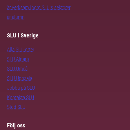
är verksam inom SLU:s sektorer
är alumn
SLU i Sverige
Alla SLU-orter
SLU Alnarp
SLU Umeå
SLU Uppsala
Jobba på SLU
Kontakta SLU
Stöd SLU
Följ oss