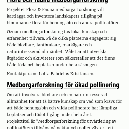
Projektet Flora & Fauna medborgarforskning vill
kartlägga och inventera landskapets tillgång på
blommande flora för honungsbin och andra pollinatörer.
Genom medborgarforskning tas lokal kunskap och
erfarenhet tillvara. På de olika platserna engagerar sig
både biodlare, lantbrukare, markägare och
naturintresserad allmänhet. Målet är att utveckla
åtgärder och aktiviteter som säkerställer att det finns
både föda och boplatser under hela säsongen.
Kontaktperson: Lotta Fabricius Kristiansen.
Medborgarforskning för ökad pollinering
Om att involvera biodlare och en naturintresserad
allmänhet för att få bättre kunskap om vad som krävs för
att både honungsbin och vilda pollinerare har lämpliga
boplatser och födotillgång under hela året.
Projekttitel är "Medborgarforskning för utvärdering av
pollinatörers tillgång på nektar och pollenväxter i ett