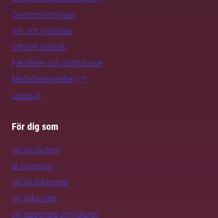
Centrumbildningar
Art- och miljödata
Officiell statistik
Fakulteter och institutioner
Medarbetarwebben
Logga in
För dig som
vill bli student
är journalist
vill bli doktorand
vill söka jobb
vill rapportera om naturen