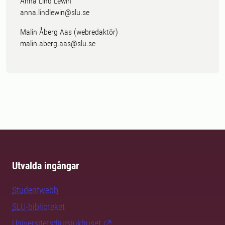
Anna Lind Lewin
anna.lindlewin@slu.se
Malin Åberg Aas (webredaktör)
malin.aberg.aas@slu.se
Utvalda ingångar
Studentwebb
SLU-biblioteket
Universitetsdjursjukhuset