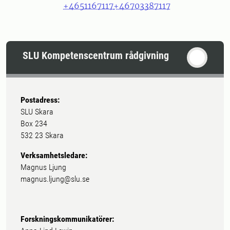
+4651167117
+46703387117
SLU Kompetenscentrum rådgivning
Postadress:
SLU Skara
Box 234
532 23 Skara
Verksamhetsledare:
Magnus Ljung
magnus.ljung@slu.se
Forskningskommunikatörer: