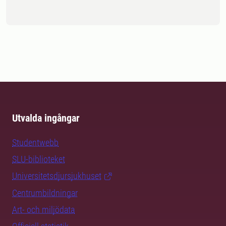
Utvalda ingångar
Studentwebb
SLU-biblioteket
Universitetsdjursjukhuset
Centrumbildningar
Art- och miljödata