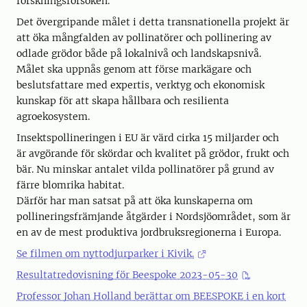
forskningsförsöken.
Det övergripande målet i detta transnationella projekt är
att öka mångfalden av pollinatörer och pollinering av
odlade grödor både på lokalnivå och landskapsnivå.
Målet ska uppnås genom att förse markägare och
beslutsfattare med expertis, verktyg och ekonomisk
kunskap för att skapa hållbara och resilienta
agroekosystem.
Insektspollineringen i EU är värd cirka 15 miljarder och
är avgörande för skördar och kvalitet på grödor, frukt och
bär. Nu minskar antalet vilda pollinatörer på grund av
färre blomrika habitat.
Därför har man satsat på att öka kunskaperna om
pollineringsfrämjande åtgärder i Nordsjöområdet, som är
en av de mest produktiva jordbruksregionerna i Europa.
Se filmen om nyttodjurparker i Kivik.
Resultatredovisning för Beespoke 2023-05-30
Professor Johan Holland berättar om BEESPOKE i en kort