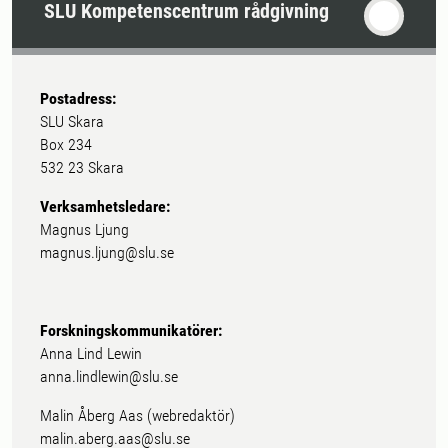
SLU Kompetenscentrum rådgivning
Postadress:
SLU Skara
Box 234
532 23 Skara
Verksamhetsledare:
Magnus Ljung
magnus.ljung@slu.se
Forskningskommunikatörer:
Anna Lind Lewin
anna.lindlewin@slu.se
Malin Åberg Aas (webredaktör)
malin.aberg.aas@slu.se