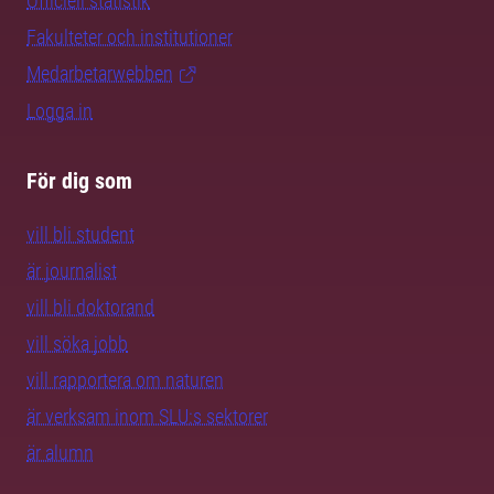
Officiell statistik
Fakulteter och institutioner
Medarbetarwebben
Logga in
För dig som
vill bli student
är journalist
vill bli doktorand
vill söka jobb
vill rapportera om naturen
är verksam inom SLU:s sektorer
är alumn