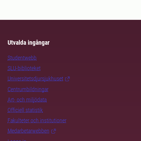
Utvalda ingångar
Studentwebb
SLU-biblioteket
Universitetsdjursjukhuset
Centrumbildningar
Art- och miljödata
Officiell statistik
Fakulteter och institutioner
Medarbetarwebben