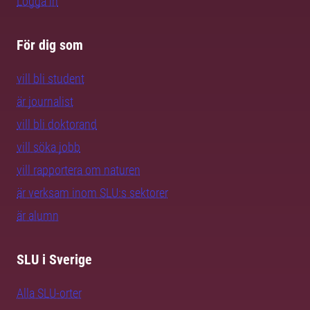
Logga in
För dig som
vill bli student
är journalist
vill bli doktorand
vill söka jobb
vill rapportera om naturen
är verksam inom SLU:s sektorer
är alumn
SLU i Sverige
Alla SLU-orter