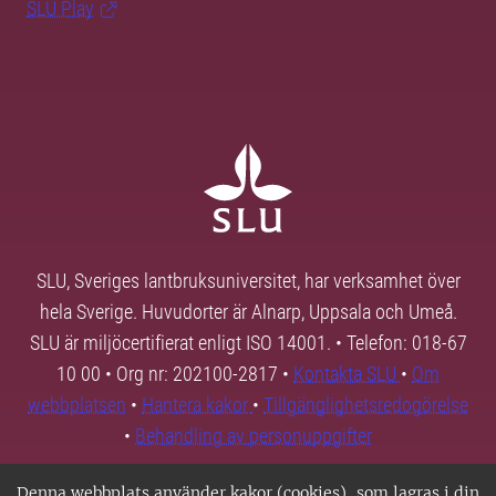
SLU Play
SLU, Sveriges lantbruksuniversitet, har verksamhet över
hela Sverige. Huvudorter är Alnarp, Uppsala och Umeå.
SLU är miljöcertifierat enligt ISO 14001. • Telefon: 018-67
10 00 • Org nr: 202100-2817 •
Kontakta SLU
•
Om
webbplatsen
•
Hantera kakor
•
Tillgänglighetsredogörelse
•
Behandling av personuppgifter
Denna webbplats använder kakor (cookies), som lagras i din