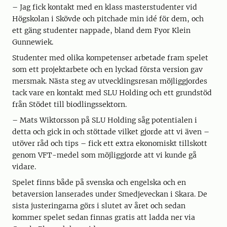
– Jag fick kontakt med en klass masterstudenter vid
Högskolan i Skövde och pitchade min idé för dem, och
ett gäng studenter nappade, bland dem Fyor Klein
Gunnewiek.
Studenter med olika kompetenser arbetade fram spelet
som ett projektarbete och en lyckad första version gav
mersmak. Nästa steg av utvecklingsresan möjliggjordes
tack vare en kontakt med SLU Holding och ett grundstöd
från Stödet till biodlingssektorn.
– Mats Wiktorsson på SLU Holding såg potentialen i
detta och gick in och stöttade vilket gjorde att vi även –
utöver råd och tips – fick ett extra ekonomiskt tillskott
genom VFT-medel som möjliggjorde att vi kunde gå
vidare.
Spelet finns både på svenska och engelska och en
betaversion lanserades under Smedjeveckan i Skara. De
sista justeringarna görs i slutet av året och sedan
kommer spelet sedan finnas gratis att ladda ner via