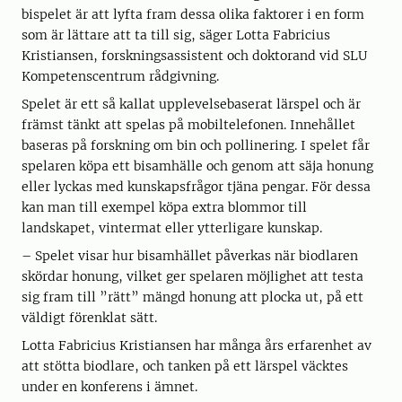
bispelet är att lyfta fram dessa olika faktorer i en form
som är lättare att ta till sig, säger Lotta Fabricius
Kristiansen, forskningsassistent och doktorand vid SLU
Kompetenscentrum rådgivning.
Spelet är ett så kallat upplevelsebaserat lärspel och är
främst tänkt att spelas på mobiltelefonen. Innehållet
baseras på forskning om bin och pollinering. I spelet får
spelaren köpa ett bisamhälle och genom att säja honung
eller lyckas med kunskapsfrågor tjäna pengar. För dessa
kan man till exempel köpa extra blommor till
landskapet, vintermat eller ytterligare kunskap.
­– Spelet visar hur bisamhället påverkas när biodlaren
skördar honung, vilket ger spelaren möjlighet att testa
sig fram till ”rätt” mängd honung att plocka ut, på ett
väldigt förenklat sätt.
Lotta Fabricius Kristiansen har många års erfarenhet av
att stötta biodlare, och tanken på ett lärspel väcktes
under en konferens i ämnet.