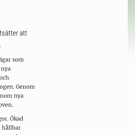
sätter att
.
svägar som
 nya
 och
skogen. Genom
 inom nya
oven.
gor. Ökad
 hållbar