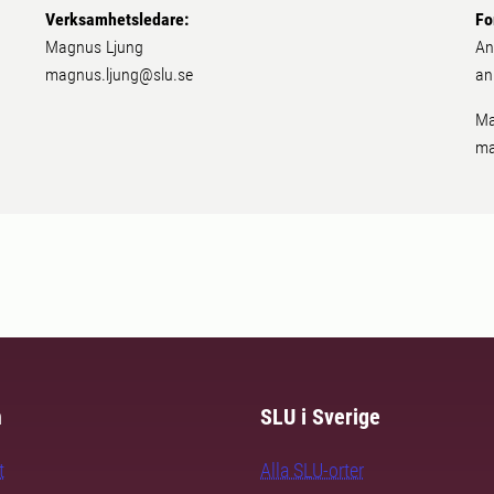
Verksamhetsledare:
Fo
Magnus Ljung
An
magnus.ljung@slu.se
an
Ma
ma
m
SLU i Sverige
t
Alla SLU-orter