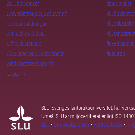
SLU-biblioteket
är journalist
Universitetsdjursjukhuset
vill bli dokto
vill söka jobb
Centrumbildningar
vill rapporte
Art- och miljödata
är verksam i
Officiell statistik
är alumn
Fakulteter och institutioner
Medarbetarwebben
Logga in
SLU, Sveriges lantbruksuniversitet, har verk
Umeå. SLU är miljöcertifierat enligt ISO 140
SLU
•
Om webbplatsen
•
Hantera kakor
•
Til