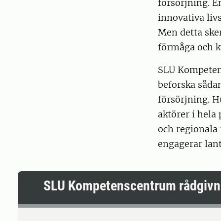
försörjning. 
innovativa li
Men detta sker
förmåga och 
SLU Kompetens
beforska såda
försörjning. H
aktörer i hela
och regionala 
engagerar lan
SLU Kompetenscentrum rådgivn