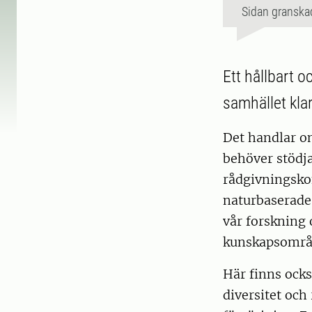
Sidan granska
Ett hållbart o
samhället kla
Det handlar om
behöver stödja
rådgivningsko
naturbaserade
vår forskning 
kunskapsområd
Här finns ocks
diversitet och