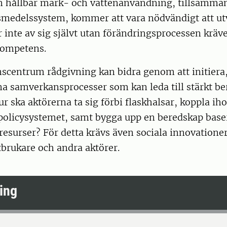
En hållbar mark- och vattenanvändning, tillsamma
vsmedelssystem, kommer att vara nödvändigt att ut
 inte av sig självt utan förändringsprocessen kräver
kompetens.
centrum rådgivning kan bidra genom att initiera,
na samverkansprocesser som kan leda till stärkt b
ur ska aktörerna ta sig förbi flaskhalsar, koppla ih
 policysystemet, samt bygga upp en beredskap baser
resurser? För detta krävs även sociala innovatione
tbrukare och andra aktörer.
ing