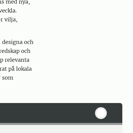
ns med nya,
veckla.
 vilja,
 designa och
eredskap och
op relevanta
at på lokala
r som