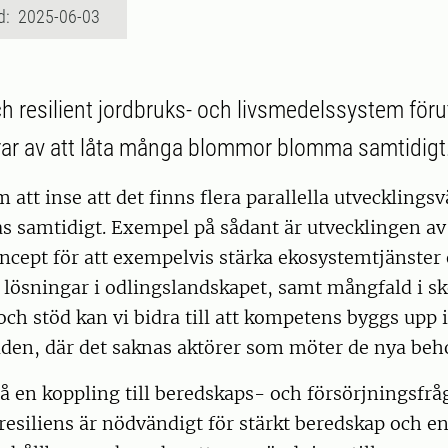
d: 2025-06-03
ch resilient jordbruks- och livsmedelssystem förut
rar av att låta många blommor blomma samtidigt
 att inse att det finns flera parallella utveckling
s samtidigt. Exempel på sådant är utvecklingen av
ncept för att exempelvis stärka ekosystemtjänster
 lösningar i odlingslandskapet, samt mångfald i 
och stöd kan vi bidra till att kompetens byggs upp
en, där det saknas aktörer som möter de nya beh
å en koppling till beredskaps- och försörjningsfrå
 resiliens är nödvändigt för stärkt beredskap och en