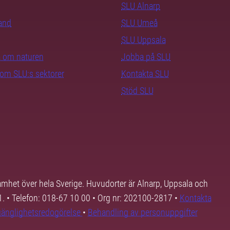
SLU Alnarp
rand
SLU Umeå
SLU Uppsala
ra om naturen
Jobba på SLU
nom SLU:s sektorer
Kontakta SLU
Stöd SLU
samhet över hela Sverige. Huvudorter är Alnarp, Uppsala och
01. • Telefon: 018-67 10 00 • Org nr: 202100-2817 •
Kontakta
lgänglighetsredogörelse
•
Behandling av personuppgifter