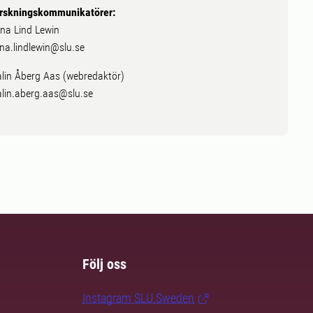
rskningskommunikatörer:
na Lind Lewin
na.lindlewin@slu.se
lin Åberg Aas (webredaktör)
lin.aberg.aas@slu.se
Följ oss
Instagram SLU.Sweden