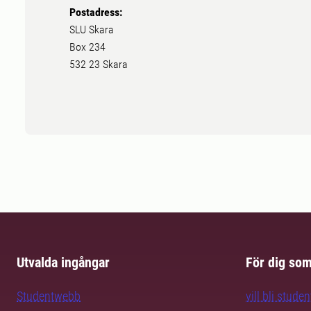
Postadress:
SLU Skara
Box 234
532 23 Skara
Utvalda ingångar
För dig so
Studentwebb
vill bli studen