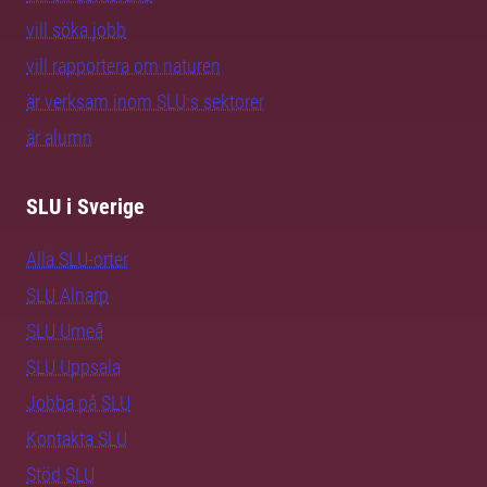
vill söka jobb
vill rapportera om naturen
är verksam inom SLU:s sektorer
är alumn
SLU i Sverige
Alla SLU-orter
SLU Alnarp
SLU Umeå
SLU Uppsala
Jobba på SLU
Kontakta SLU
Stöd SLU