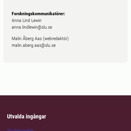
Forskningskommunikatörer:
Anna Lind Lewin
anna.lindlewin@slu.se
Malin Åberg Aas (webredaktör)
malin.aberg.aas@slu.se
Utvalda ingångar
Studentwebb