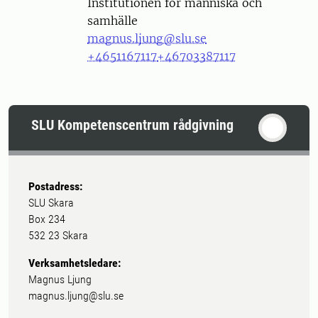
Institutionen för människa och
samhälle
magnus.ljung@slu.se
+4651167117
+46703387117
SLU Kompetenscentrum rådgivning
Postadress:
SLU Skara
Box 234
532 23 Skara
Verksamhetsledare:
Magnus Ljung
magnus.ljung@slu.se