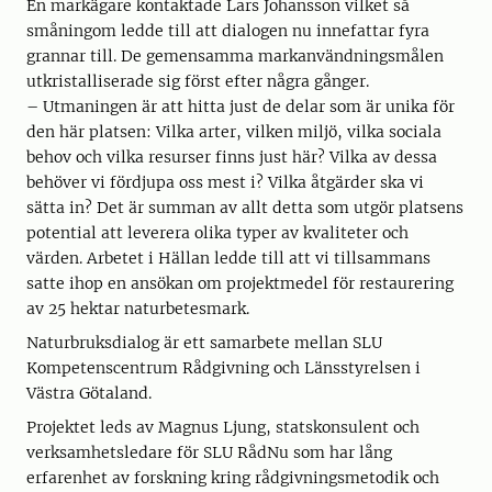
En markägare kontaktade Lars Johansson vilket så
småningom ledde till att dialogen nu innefattar fyra
grannar till. De gemensamma markanvändningsmålen
utkristalliserade sig först efter några gånger.
– Utmaningen är att hitta just de delar som är unika för
den här platsen: Vilka arter, vilken miljö, vilka sociala
behov och vilka resurser finns just här? Vilka av dessa
behöver vi fördjupa oss mest i? Vilka åtgärder ska vi
sätta in? Det är summan av allt detta som utgör platsens
potential att leverera olika typer av kvaliteter och
värden. Arbetet i Hällan ledde till att vi tillsammans
satte ihop en ansökan om projektmedel för restaurering
av 25 hektar naturbetesmark.
Naturbruksdialog är ett samarbete mellan SLU
Kompetenscentrum Rådgivning och Länsstyrelsen i
Västra Götaland.
Projektet leds av Magnus Ljung, statskonsulent och
verksamhetsledare för SLU RådNu som har lång
erfarenhet av forskning kring rådgivningsmetodik och