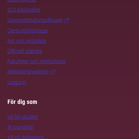
SLU-biblioteket
Universitetsdjursjukhuset
Centrumbildningar
Art- och miljödata
Officiell statistik
Fakulteter och institutioner
Medarbetarwebben
Logga in
För dig som
vill bli student
är journalist
vill bli doktorand