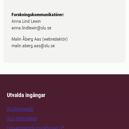
Forskningskommunikatörer:
Anna Lind Lewin
anna.lindlewin@slu.se
Malin Åberg Aas (webredaktör)
malin.aberg.aas@slu.se
Utvalda ingångar
Studentwebb
SLU-biblioteket
Universitetsdjursjukhuset