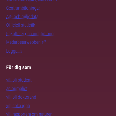
Centrumbildningar
Art- och miljödata
Officiell statistik
Fakulteter och institutioner
Medarbetarwebben
Logga in
För dig som
vill bli student
är journalist
vill bli doktorand
vill söka jobb
vill rapportera om naturen