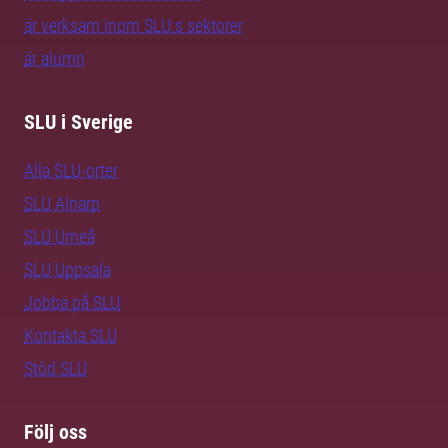
är verksam inom SLU:s sektorer
är alumn
SLU i Sverige
Alla SLU-orter
SLU Alnarp
SLU Umeå
SLU Uppsala
Jobba på SLU
Kontakta SLU
Stöd SLU
Följ oss