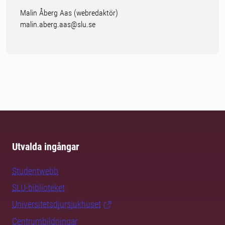
Malin Åberg Aas (webredaktör)
malin.aberg.aas@slu.se
Utvalda ingångar
Studentwebb
SLU-biblioteket
Universitetsdjursjukhuset
Centrumbildningar