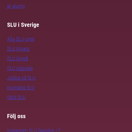
är alumn
SLU i Sverige
Alla SLU-orter
SLU Alnarp
SLU Umeå
SLU Uppsala
Jobba på SLU
Kontakta SLU
Stöd SLU
Följ oss
Instagram SLU.Sweden