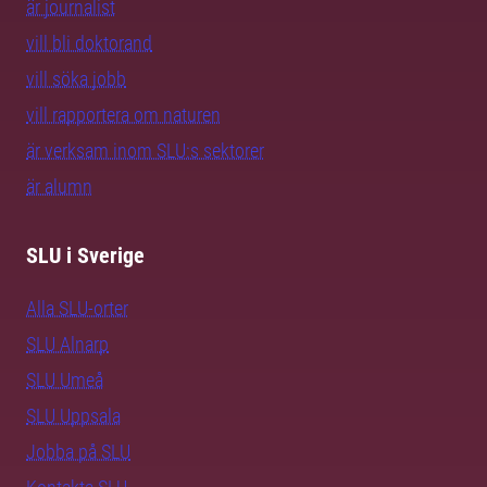
är journalist
vill bli doktorand
vill söka jobb
vill rapportera om naturen
är verksam inom SLU:s sektorer
är alumn
SLU i Sverige
Alla SLU-orter
SLU Alnarp
SLU Umeå
SLU Uppsala
Jobba på SLU