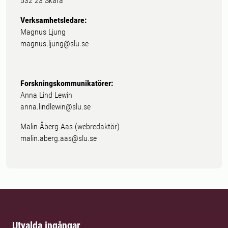
532 23 Skara
Verksamhetsledare:
Magnus Ljung
magnus.ljung@slu.se
Forskningskommunikatörer:
Anna Lind Lewin
anna.lindlewin@slu.se
Malin Åberg Aas (webredaktör)
malin.aberg.aas@slu.se
Utvalda ingångar