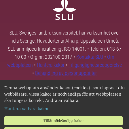
SLU, Sveriges lantbruksuniversitet, har verksamhet över
hela Sverige. Huvudorter är Alnarp, Uppsala och Umeå.
SLU är miljöcertifierat enligt ISO 14001. • Telefon: 018-67
10 00 • Org nr: 202100-2817 •
Kontakta SLU
•
Om
webbplatsen
•
Hantera kakor
•
Tillgänglighetsredogörelse
•
Behandling av personuppgifter
Denna webbplats använder kakor (cookies), som lagras i din
webbläsare. Vissa kakor är nödvändiga för att webbplatsen
ska fungera korrekt. Andra är valbara.
Hantera valbara kakor
Tillåt nödvändiga kakor