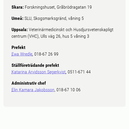
Skara:
Forskningshuset, Gråbrödragatan 19
Umeå:
SLU, Skogsmarksgränd, våning 5
Uppsala:
Veterinärmedicinskt och Husdjursvetenskapligt
centrum (VHC), Ulls väg 26, hus 5 våning 3
Prefekt
Ewa Wredle
, 018-67 26 99
Ställföreträdande prefekt
Katarina Arvidsson Segerkvist
, 0511-671 44
Administrativ chef
Elin Kamara Jakobsson
, 018-67 10 06