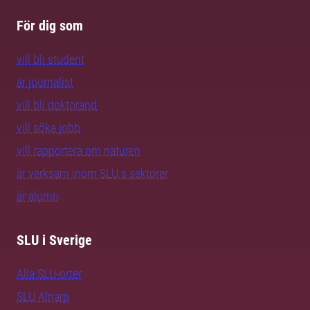
För dig som
vill bli student
är journalist
vill bli doktorand
vill söka jobb
vill rapportera om naturen
är verksam inom SLU:s sektorer
är alumn
SLU i Sverige
Alla SLU-orter
SLU Alnarp