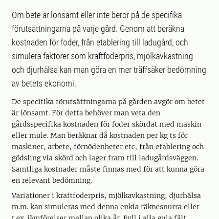
Om bete är lönsamt eller inte beror på de specifika
förutsättningarna på varje gård. Genom att beräkna
kostnaden för foder, från etablering till ladugård, och
simulera faktorer som kraftfoderpris, mjölkavkastning
och djurhälsa kan man göra en mer träffsäker bedömning
av betets ekonomi.
De specifika förutsättningarna på gården avgör om betet
är lönsamt. För detta behöver man veta den
gårdsspecifika kostnaden för foder skördat med maskin
eller mule. Man beräknar då kostnaden per kg ts för
maskiner, arbete, förnödenheter etc, från etablering och
gödsling via skörd och lager fram till ladugårdsväggen.
Samtliga kostnader måste finnas med för att kunna göra
en relevant bedömning.
Variationer i kraftfoderpris, mjölkavkastning, djurhälsa
m.m. kan simuleras med denna enkla räknesnurra eller
t.ex. jämförelser mellan olika år. Fyll i alla gula fält.