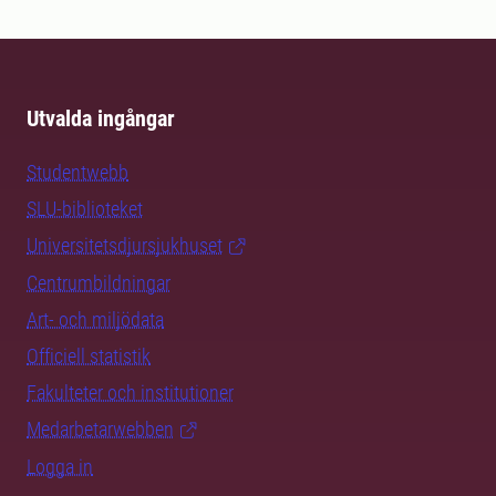
Utvalda ingångar
Studentwebb
SLU-biblioteket
Universitetsdjursjukhuset
Centrumbildningar
Art- och miljödata
Officiell statistik
Fakulteter och institutioner
Medarbetarwebben
Logga in