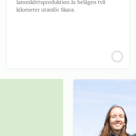
lammköttsproduktion är belägen två
kilometer utanför Skara.