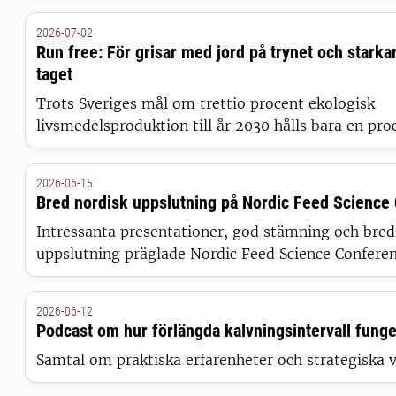
2026-07-02
Run free: För grisar med jord på trynet och starkar
taget
Trots Sveriges mål om trettio procent ekologisk
livsmedelsproduktion till år 2030 hålls bara en pro
grisar ekologiskt – med tillgång till utevistelse och, 
på trynet. Varför är det så, och vilka lösningar finn
2026-06-15
projektet där grisarna springer fritt!
Bred nordisk uppslutning på Nordic Feed Science
Intressanta presentationer, god stämning och bred
uppslutning präglade Nordic Feed Science Confer
hölls på Ultuna den 9-10 juni.
2026-06-12
Podcast om hur förlängda kalvningsintervall funge
Samtal om praktiska erfarenheter och strategiska v