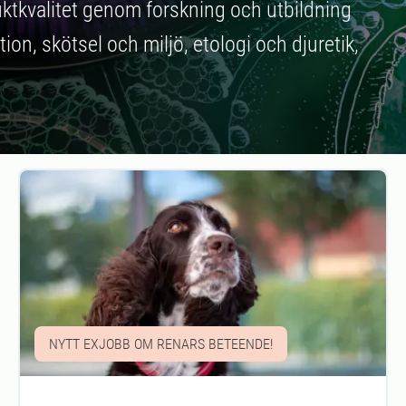
tkvalitet genom forskning och utbildning
on, skötsel och miljö, etologi och djuretik,
NYTT EXJOBB OM RENARS BETEENDE!