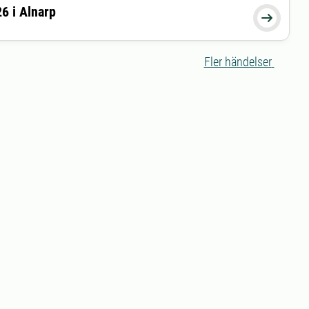
6 i Alnarp
26-12-02 16:30:00

Fler händelser