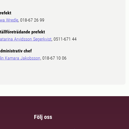
refekt
wa Wredle
, 018-67 26 99
tällföreträdande prefekt
atarina Arvidsson Segerkvist
, 0511-671 44
dministrativ chef
lin Kamara Jakobsson
, 018-67 10 06
Följ oss