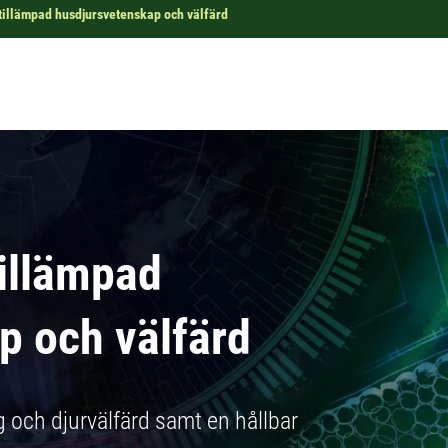
 tillämpad husdjursvetenskap och välfärd
tillämpad
p och välfärd
g och djurvälfärd samt en hållbar