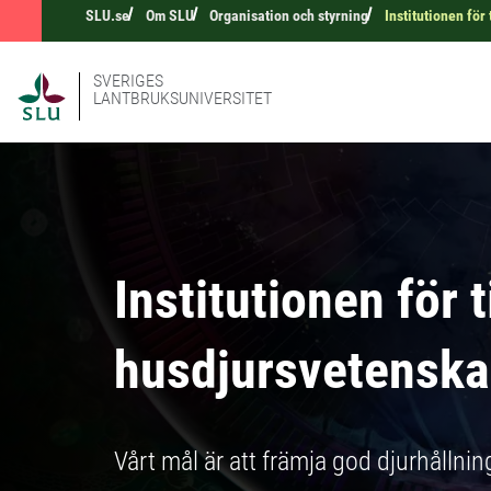
SLU.se
Om SLU
Organisation och styrning
Institutionen för
SVERIGES
LANTBRUKSUNIVERSITET
Institutionen för 
husdjursvetenska
Vårt mål är att främja god djurhållnin