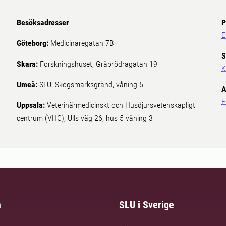
Besöksadresser
P
E
Göteborg:
Medicinaregatan 7B
S
Skara:
Forskningshuset, Gråbrödragatan 19
K
Umeå:
SLU, Skogsmarksgränd, våning 5
A
E
Uppsala:
Veterinärmedicinskt och Husdjursvetenskapligt
centrum (VHC), Ulls väg 26, hus 5 våning 3
m
SLU i Sverige