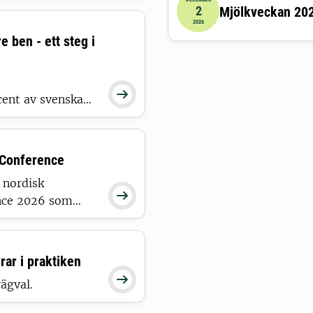
2
Mjölkveckan 202
2026-12-02 08:00:00
till
20
2026
e ben - ett steg i

cent av svenska
i vissa fall, jord
s? Följ med in i
 Conference
 nordisk

ence 2026 som
rar i praktiken

ägval.