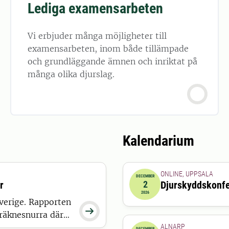
Lediga examensarbeten
Vi erbjuder många möjligheter till
examensarbeten, inom både tillämpade
och grundläggande ämnen och inriktat på
många olika djurslag.
Kalendarium
ONLINE, UPPSALA
DECEMBER
r
2
Djurskyddskonf
2026-12-02 00:00:00
2026
Sverige. Rapporten

 räknesnurra där
ALNARP
DECEMBER