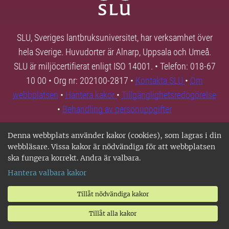
SLU, Sveriges lantbruksuniversitet, har verksamhet över
hela Sverige. Huvudorter är Alnarp, Uppsala och Umeå.
SLU är miljöcertifierat enligt ISO 14001. • Telefon: 018-67
10 00 • Org nr: 202100-2817 •
Kontakta SLU
•
Om
webbplatsen
•
Hantera kakor
•
Tillgänglighetsredogörelse
•
Behandling av personuppgifter
Denna webbplats använder kakor (cookies), som lagras i din
webbläsare. Vissa kakor är nödvändiga för att webbplatsen
ska fungera korrekt. Andra är valbara.
Hantera valbara kakor
Tillåt nödvändiga kakor
Tillåt alla kakor