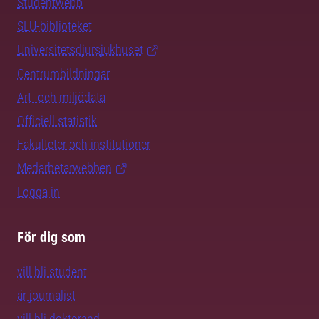
Studentwebb
SLU-biblioteket
Universitetsdjursjukhuset
Centrumbildningar
Art- och miljödata
Officiell statistik
Fakulteter och institutioner
Medarbetarwebben
Logga in
För dig som
vill bli student
är journalist
vill bli doktorand