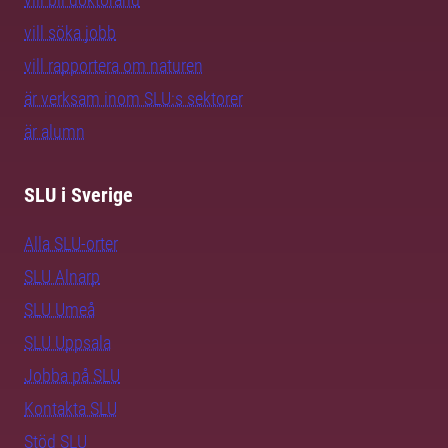
vill söka jobb
vill rapportera om naturen
är verksam inom SLU:s sektorer
är alumn
SLU i Sverige
Alla SLU-orter
SLU Alnarp
SLU Umeå
SLU Uppsala
Jobba på SLU
Kontakta SLU
Stöd SLU