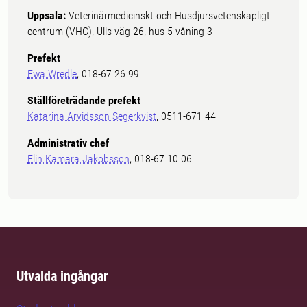
Uppsala:
Veterinärmedicinskt och Husdjursvetenskapligt
centrum (VHC), Ulls väg 26, hus 5 våning 3
Prefekt
Ewa Wredle
, 018-67 26 99
Ställföreträdande prefekt
Katarina Arvidsson Segerkvist
, 0511-671 44
Administrativ chef
Elin Kamara Jakobsson
, 018-67 10 06
Utvalda ingångar