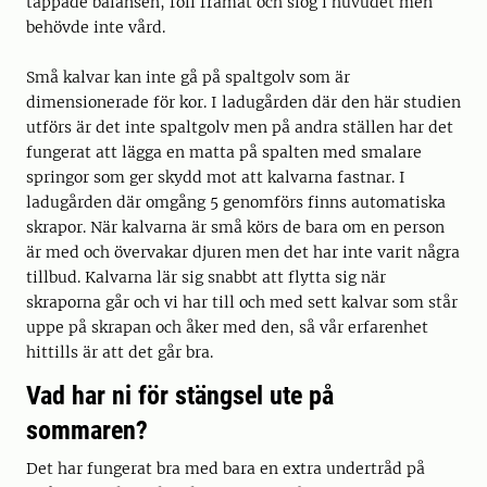
tappade balansen, föll framåt och slog i huvudet men
behövde inte vård.
Små kalvar kan inte gå på spaltgolv som är
dimensionerade för kor. I ladugården där den här studien
utförs är det inte spaltgolv men på andra ställen har det
fungerat att lägga en matta på spalten med smalare
springor som ger skydd mot att kalvarna fastnar. I
ladugården där omgång 5 genomförs finns automatiska
skrapor. När kalvarna är små körs de bara om en person
är med och övervakar djuren men det har inte varit några
tillbud. Kalvarna lär sig snabbt att flytta sig när
skraporna går och vi har till och med sett kalvar som står
uppe på skrapan och åker med den, så vår erfarenhet
hittills är att det går bra.
Vad har ni för stängsel ute på
sommaren?
Det har fungerat bra med bara en extra undertråd på