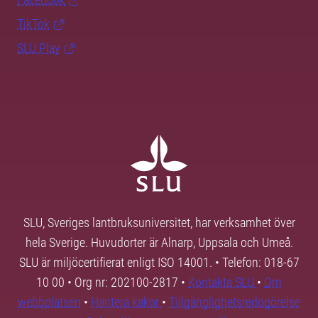
TikTok
SLU Play
SLU, Sveriges lantbruksuniversitet, har verksamhet över
hela Sverige. Huvudorter är Alnarp, Uppsala och Umeå.
SLU är miljöcertifierat enligt ISO 14001. • Telefon: 018-67
10 00 • Org nr: 202100-2817 •
Kontakta SLU
•
Om
webbplatsen
•
Hantera kakor
•
Tillgänglighetsredogörelse