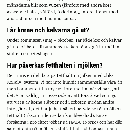
månaderna blir som vuxen (jämfört med andra kor)
avseende hälsa, välfärd, foderintag, interaktioner med
andra djur och med människor osv.
Får korna och kalvarna gå ut?
Under sommaren (maj – oktober) får både kor och kalvar
gå ute på bete tillsammans. De kan röra sig fritt mellan
stallet och beteshagen.
Hur påverkas fetthalten i mjölken?
Det finns en del data på fetthalt i mjölken med olika
KoKalv-system. Vi har inte hunnit sammanställa våra än
men kommer att ha mycket information när vi har gjort
det. Vi är väldigt intresserade av att förstå vad som gör
att vissa av korna släpper ned i roboten medan andra
inte gör det, det har ju helt säkert betydelse för mjölkens
fetthalt (liksom tiden sedan kon blev diad). En av
forskarna i projektet jobbar på NMBU (Norge) och har där
samlat data på mjölkens slutfetthalt, vi hoppas kunna