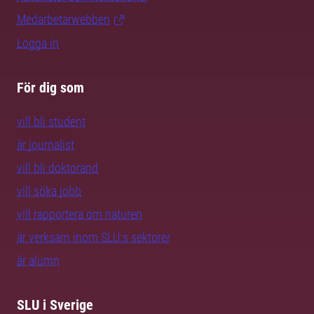
Medarbetarwebben
Logga in
För dig som
vill bli student
är journalist
vill bli doktorand
vill söka jobb
vill rapportera om naturen
är verksam inom SLU:s sektorer
är alumn
SLU i Sverige