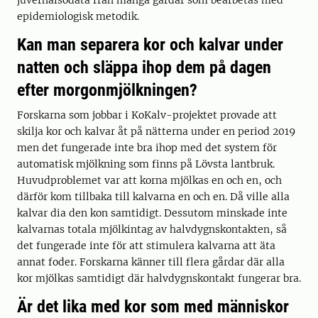
juverhälsodata från många gårdar som bearbetas med
epidemiologisk metodik.
Kan man separera kor och kalvar under
natten och släppa ihop dem på dagen
efter morgonmjölkningen?
Forskarna som jobbar i KoKalv-projektet provade att
skilja kor och kalvar åt på nätterna under en period 2019
men det fungerade inte bra ihop med det system för
automatisk mjölkning som finns på Lövsta lantbruk.
Huvudproblemet var att korna mjölkas en och en, och
därför kom tillbaka till kalvarna en och en. Då ville alla
kalvar dia den kon samtidigt. Dessutom minskade inte
kalvarnas totala mjölkintag av halvdygnskontakten, så
det fungerade inte för att stimulera kalvarna att äta
annat foder. Forskarna känner till flera gårdar där alla
kor mjölkas samtidigt där halvdygnskontakt fungerar bra.
Är det lika med kor som med människor