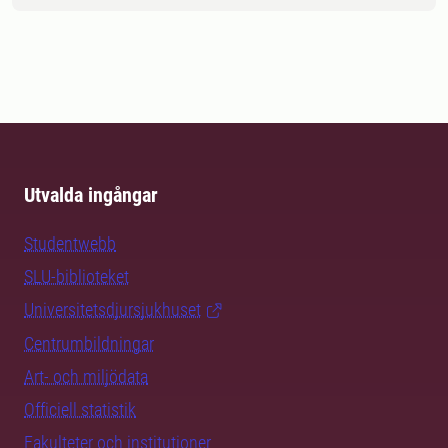
Utvalda ingångar
Studentwebb
SLU-biblioteket
Universitetsdjursjukhuset
Centrumbildningar
Art- och miljödata
Officiell statistik
Fakulteter och institutioner