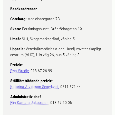
Besöksadresser
Göteborg:
Medicinaregatan 7B
Skara:
Forskningshuset, Gråbrödragatan 19
Umeå:
SLU, Skogsmarksgränd, våning 5
Uppsala:
Veterinärmedicinskt och Husdjursvetenskapligt
centrum (VHC), Ulls väg 26, hus 5 våning 3
Prefekt
Ewa Wredle
, 018-67 26 99
Ställföreträdande prefekt
Katarina Arvidsson Segerkvist
, 0511-671 44
Administrativ chef
Elin Kamara Jakobsson
, 018-67 10 06