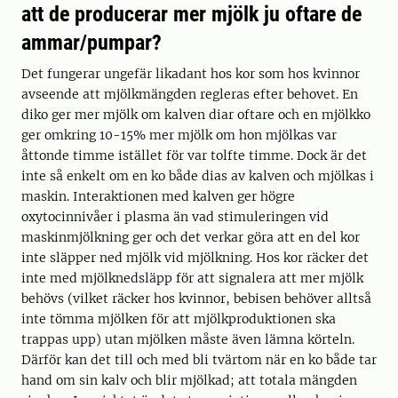
att de producerar mer mjölk ju oftare de
ammar/pumpar?
Det fungerar ungefär likadant hos kor som hos kvinnor
avseende att mjölkmängden regleras efter behovet. En
diko ger mer mjölk om kalven diar oftare och en mjölkko
ger omkring 10-15% mer mjölk om hon mjölkas var
åttonde timme istället för var tolfte timme. Dock är det
inte så enkelt om en ko både dias av kalven och mjölkas i
maskin. Interaktionen med kalven ger högre
oxytocinnivåer i plasma än vad stimuleringen vid
maskinmjölkning ger och det verkar göra att en del kor
inte släpper ned mjölk vid mjölkning. Hos kor räcker det
inte med mjölknedsläpp för att signalera att mer mjölk
behövs (vilket räcker hos kvinnor, bebisen behöver alltså
inte tömma mjölken för att mjölkproduktionen ska
trappas upp) utan mjölken måste även lämna körteln.
Därför kan det till och med bli tvärtom när en ko både tar
hand om sin kalv och blir mjölkad; att totala mängden