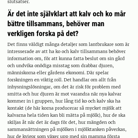
slutsatser.
Är det inte självklart att kalv och ko mår
bättre tillsammans, behöver man
verkligen forska på det?
Det finns väldigt många detaljer som lantbrukare som är
intresserade av att ha ko och kalv tillsammans behöver
information om, för att kunna fatta beslut om sin gård
och undvika onödiga misstag som drabbar djuren,
människorna eller gårdens ekonomi. Där spelar
forskningen en viktig roll. Det handlar om allt från
inhysningslösningar, om det är risk för problem med
smitta och hur djuren är mot varandra när nya kalvar
kommer in i gruppen, hur lång tid ko och kalv ska ha
kontakt (de här korna producerar så mycket mjölk att
kalvarna hela tiden kan bli mätta på mjölk), hur de ska
skiljas åt när det är dags för det, hur mängden och
sammansättningen på mjölken i mjölktanken påverkas,
hur de kvigor som växer upp med sin mamma första