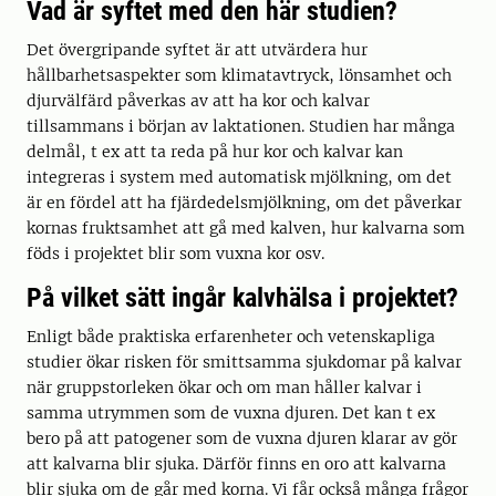
Vad är syftet med den här studien?
Det övergripande syftet är att utvärdera hur
hållbarhetsaspekter som klimatavtryck, lönsamhet och
djurvälfärd påverkas av att ha kor och kalvar
tillsammans i början av laktationen. Studien har många
delmål, t ex att ta reda på hur kor och kalvar kan
integreras i system med automatisk mjölkning, om det
är en fördel att ha fjärdedelsmjölkning, om det påverkar
kornas fruktsamhet att gå med kalven, hur kalvarna som
föds i projektet blir som vuxna kor osv.
På vilket sätt ingår kalvhälsa i projektet?
Enligt både praktiska erfarenheter och vetenskapliga
studier ökar risken för smittsamma sjukdomar på kalvar
när gruppstorleken ökar och om man håller kalvar i
samma utrymmen som de vuxna djuren. Det kan t ex
bero på att patogener som de vuxna djuren klarar av gör
att kalvarna blir sjuka. Därför finns en oro att kalvarna
blir sjuka om de går med korna. Vi får också många frågor