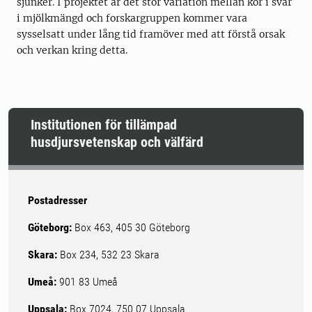
sjunker. I projektet är det stor variation mellan kor i svar
i mjölkmängd och forskargruppen kommer vara
sysselsatt under lång tid framöver med att förstå orsak
och verkan kring detta.
Institutionen för tillämpad
husdjursvetenskap och välfärd
Postadresser
Göteborg:
Box 463, 405 30 Göteborg
Skara:
Box 234, 532 23 Skara
Umeå:
901 83 Umeå
Uppsala:
Box 7024, 750 07 Uppsala