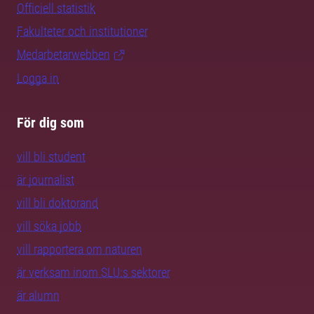
Officiell statistik
Fakulteter och institutioner
Medarbetarwebben
Logga in
För dig som
vill bli student
är journalist
vill bli doktorand
vill söka jobb
vill rapportera om naturen
är verksam inom SLU:s sektorer
är alumn