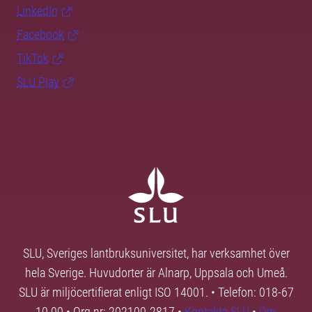
LinkedIn
Facebook
TikTok
SLU Play
SLU, Sveriges lantbruksuniversitet, har verksamhet över
hela Sverige. Huvudorter är Alnarp, Uppsala och Umeå.
SLU är miljöcertifierat enligt ISO 14001. • Telefon: 018-67
10 00 • Org nr: 202100-2817 •
Kontakta SLU
•
Om