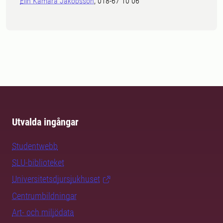
Elin Kamara Jakobsson
, 018-67 10 06
Utvalda ingångar
Studentwebb
SLU-biblioteket
Universitetsdjursjukhuset
Centrumbildningar
Art- och miljödata