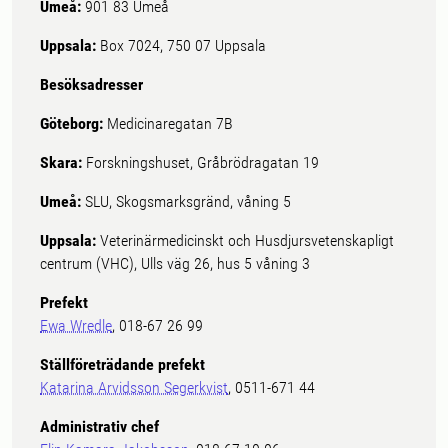
Umeå:
901 83 Umeå
Uppsala:
Box 7024, 750 07 Uppsala
Besöksadresser
Göteborg:
Medicinaregatan 7B
Skara:
Forskningshuset, Gråbrödragatan 19
Umeå:
SLU, Skogsmarksgränd, våning 5
Uppsala:
Veterinärmedicinskt och Husdjursvetenskapligt
centrum (VHC), Ulls väg 26, hus 5 våning 3
Prefekt
Ewa Wredle
, 018-67 26 99
Ställföreträdande prefekt
Katarina Arvidsson Segerkvist
, 0511-671 44
Administrativ chef