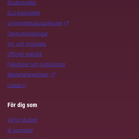
Studentwebb
SLU-biblioteket
Universitetsdjursjukhuset
Centrumbildningar
Art- och miljödata
Officiell statistik
Fakulteter och institutioner
Medarbetarwebben
Logga in
För dig som
vill bli student
är journalist