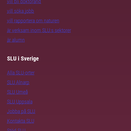
vill bli doktorand
vill söka jobb
vill rapportera om naturen
är verksam inom SLU:s sektorer
är alumn
SLU i Sverige
Alla SLU-orter
SLU Alnarp
SLU Umeå
SLU Uppsala
Jobba på SLU
Kontakta SLU
Stöd SLU