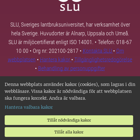
SLU, Sveriges lantbruksuniversitet, har verksamhet över
hela Sverige. Huvudorter är Alnarp, Uppsala och Umeå.
SLU är miljöcertifierat enligt ISO 14001. • Telefon: 018-67
10 00 • Org nr: 202100-2817 •
Kontakta SLU
•
Om
webbplatsen
•
Hantera kakor
•
Tillgänglighetsredogörelse
•
Behandling av personuppgifter
Denna webbplats använder kakor (cookies), som lagras i din
webbläsare. Vissa kakor är nödvändiga för att webbplatsen
ska fungera korrekt. Andra är valbara.
Hantera valbara kakor
Tillåt nödvändiga kakor
Tillåt alla kakor