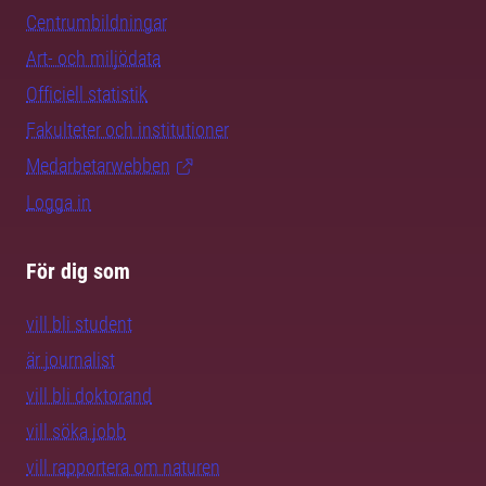
Centrumbildningar
Art- och miljödata
Officiell statistik
Fakulteter och institutioner
Medarbetarwebben
Logga in
För dig som
vill bli student
är journalist
vill bli doktorand
vill söka jobb
vill rapportera om naturen