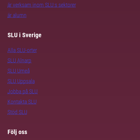
är verksam inom SLU:s sektorer
är alumn
SLU i Sverige
Alla SLU-orter
SLU Alnarp
SLU Umeå
SLU Uppsala
Jobba på SLU
Kontakta SLU
Stöd SLU
Följ oss