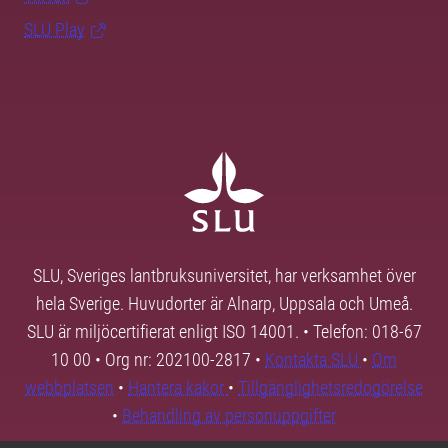
SLU Play
SLU, Sveriges lantbruksuniversitet, har verksamhet över
hela Sverige. Huvudorter är Alnarp, Uppsala och Umeå.
SLU är miljöcertifierat enligt ISO 14001. • Telefon: 018-67
10 00 • Org nr: 202100-2817 •
Kontakta SLU
•
Om
webbplatsen
•
Hantera kakor
•
Tillgänglighetsredogörelse
•
Behandling av personuppgifter