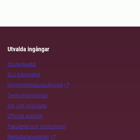
Utvalda ingångar
Studentwebb
SLU-biblioteket
Universitetsdjursjukhuset
Centrumbildningar
Art- och miljödata
Officiell statistik
Fakulteter och institutioner
Medarbetarwebben