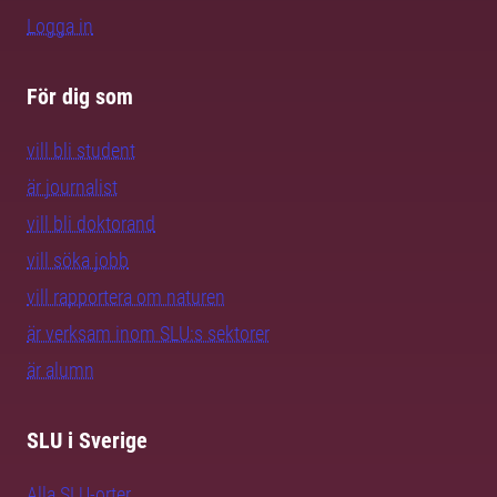
Logga in
För dig som
vill bli student
är journalist
vill bli doktorand
vill söka jobb
vill rapportera om naturen
är verksam inom SLU:s sektorer
är alumn
SLU i Sverige
Alla SLU-orter