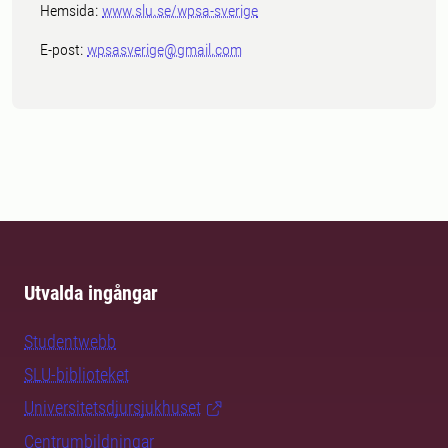
Hemsida:
www.slu.se/wpsa-sverige
E-post:
wpsasverige@gmail.com
Utvalda ingångar
Studentwebb
SLU-biblioteket
Universitetsdjursjukhuset
Centrumbildningar