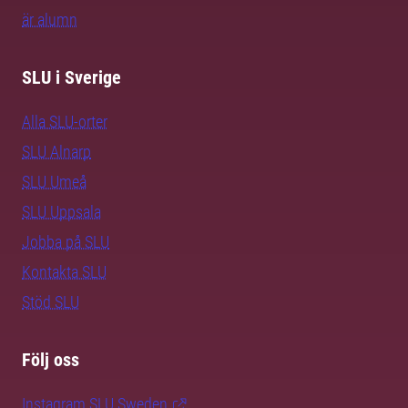
är alumn
SLU i Sverige
Alla SLU-orter
SLU Alnarp
SLU Umeå
SLU Uppsala
Jobba på SLU
Kontakta SLU
Stöd SLU
Följ oss
Instagram SLU.Sweden