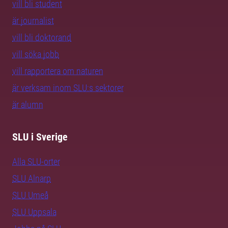
vill bli student
är journalist
vill bli doktorand
vill söka jobb
vill rapportera om naturen
är verksam inom SLU:s sektorer
är alumn
SLU i Sverige
Alla SLU-orter
SLU Alnarp
SLU Umeå
SLU Uppsala