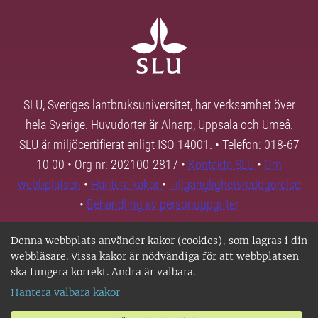
SLU, Sveriges lantbruksuniversitet, har verksamhet över
hela Sverige. Huvudorter är Alnarp, Uppsala och Umeå.
SLU är miljöcertifierat enligt ISO 14001. • Telefon: 018-67
10 00 • Org nr: 202100-2817 •
Kontakta SLU
•
Om
webbplatsen
•
Hantera kakor
•
Tillgänglighetsredogörelse
•
Behandling av personuppgifter
Denna webbplats använder kakor (cookies), som lagras i din
webbläsare. Vissa kakor är nödvändiga för att webbplatsen
ska fungera korrekt. Andra är valbara.
Hantera valbara kakor