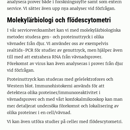
analysera prover både i forskningssyfte samt som extern
service. Vi sätter även upp nya analyser vid förfrågan.
Molekylärbiologi och flödescytometri
I vår serviceverksamhet kan vi med molekylärbiologiska
metoder studera gen- och proteinuttryck i olika
vävnader från djur. Vi använder oss av exempelvis
realtids-PCR för studier av genuttryck, men hjälper även
till med att extrahera RNA från vävnadsprover.
Förekomst av virus kan även analyseras i prover från djur
vid förfrågan.
Proteinuttryck kan studeras med gelelektrofores och
Western blot. Immunohistokemi används för att
detektera olika proteiner/immunoreaktivitet i
vävnadsprover och med vårt konfokalmikroskop kan man
mer detaljerat undersöka förekomst och lokalisering av
olika proteiner i en cell/vävnad.
Vi kan även utföra studier på celler med flödescytometri.