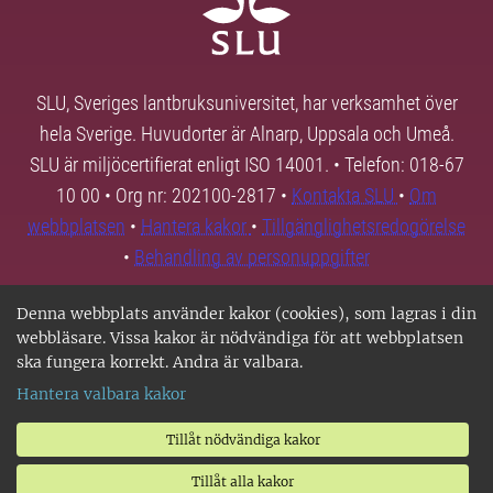
SLU, Sveriges lantbruksuniversitet, har verksamhet över
hela Sverige. Huvudorter är Alnarp, Uppsala och Umeå.
SLU är miljöcertifierat enligt ISO 14001. • Telefon: 018-67
10 00 • Org nr: 202100-2817 •
Kontakta SLU
•
Om
webbplatsen
•
Hantera kakor
•
Tillgänglighetsredogörelse
•
Behandling av personuppgifter
Denna webbplats använder kakor (cookies), som lagras i din
webbläsare. Vissa kakor är nödvändiga för att webbplatsen
ska fungera korrekt. Andra är valbara.
Hantera valbara kakor
Tillåt nödvändiga kakor
Tillåt alla kakor