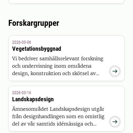
berör barn och den byggda miljön.
Nätverket är en mötesplats där
forskare och praktiskt verksamma kan
Forskargrupper
utbyta resultat och erfarenheter.
2026-03-06
Vegetationsbyggnad
Vi bedriver samhällsrelevant forskning
och undervisning inom områdena

design, konstruktion och skötsel av
vegetation i framförallt ett urbant men
också i ett ruralt sammanhang. Vi
2026-03-16
arbetar med att utveckla nya koncept
Landskapsdesign
för design, konstruktion och
Ämnesområdet Landskapsdesign utgår
förvaltning av naturbaserade lösningar.
från designhandlingen som en omistlig

del av vår samtids idémässiga och
tekniska omvandling av