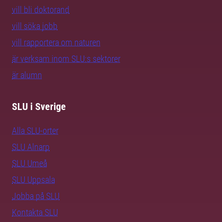
vill bli doktorand
vill söka jobb
vill rapportera om naturen
är verksam inom SLU:s sektorer
är alumn
SLU i Sverige
Alla SLU-orter
SLU Alnarp
SLU Umeå
SLU Uppsala
Jobba på SLU
Kontakta SLU