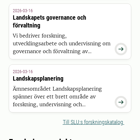
stadslandskapet.
2026-03-16
Landskapets governance och
förvaltning
Vi bedriver forskning,
utvecklingsarbete och undervisning om

governance och förvaltning av
landskap, främst i stadsmiljö. Vår
expertis berör till stor del professionell
2026-03-16
förvaltning av utemiljöer.
Landskapsplanering
Ämnesområdet Landskapsplanering
spänner över ett brett område av

forskning, undervisning och
miljöövervakningsprojekt (FOMA) som
relaterar till planeringspraxis.
Till SLU:s forskningskatalog