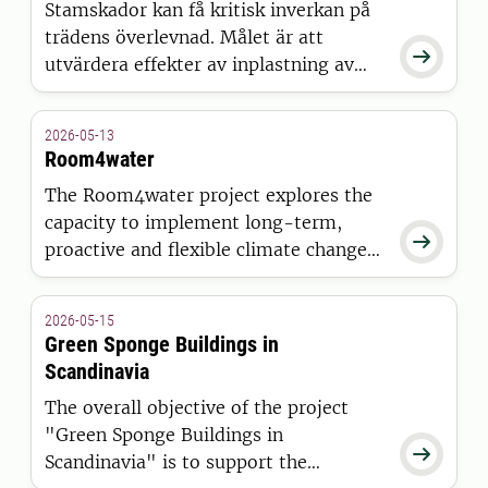
Stamskador kan få kritisk inverkan på
trädens överlevnad. Målet är att

utvärdera effekter av inplastning av
stamskada, vars syfte är att ge träd
ökade förutsättningar för långsiktig
2026-05-13
utveckling.
Room4water
The Room4water project explores the
capacity to implement long-term,

proactive and flexible climate change
adaptation to cope with increasingly
extreme floods along watercourses –
2026-05-15
with the Nissan River in SW Sweden in
Green Sponge Buildings in
focus as a case study.
Scandinavia
The overall objective of the project
"Green Sponge Buildings in

Scandinavia" is to support the