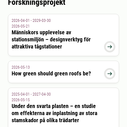
Forskningsprojekt
2026-04-01 - 2029-03-30
2026-05-21
Människors upplevelse av
stationsmiljön – designverktyg för
attraktiva tågstationer

2026-05-13
How green should green roofs be?

2025-04-01 - 2027-04-30
2026-05-15
Under den svarta plasten – en studie
om effekterna av inplastning av stora
stamskador på olika trädarter