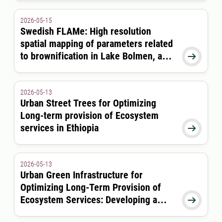
adaptation to the changeable and
extreme climate by allowing buildings
2026-05-15
to become an active part of the climate
Swedish FLAMe: High resolution
adaptation solution in the
spatial mapping of parameters related
Scandinavian cities.
to brownification in Lake Bolmen, a

critical drinking water source
2026-05-13
Urban Street Trees for Optimizing
Long-term provision of Ecosystem
services in Ethiopia

2026-05-13
Urban Green Infrastructure for
Optimizing Long-Term Provision of
Ecosystem Services: Developing a

Universal Framework Under Different