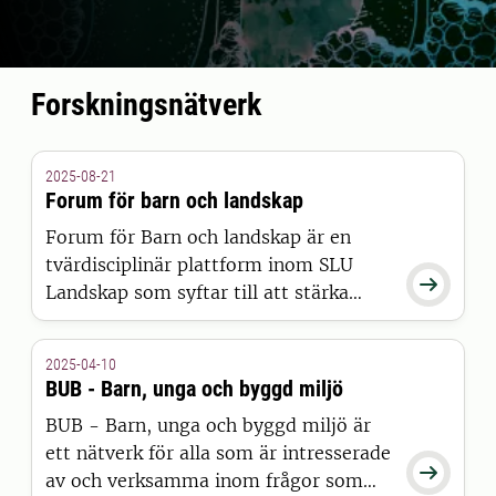
Forskningsnätverk
2025-08-21
Forum för barn och landskap
Forum för Barn och landskap är en
tvärdisciplinär plattform inom SLU

Landskap som syftar till att stärka
forskning, utbildning och samverkan
kring barns och ungas utemiljöer.
2025-04-10
Forumet samlar anställda vid SLU
BUB - Barn, unga och byggd miljö
Landskap som arbetar med barn, unga
BUB - Barn, unga och byggd miljö är
och landskap inom forskning,
ett nätverk för alla som är intresserade
undervisning och samverkan.

av och verksamma inom frågor som