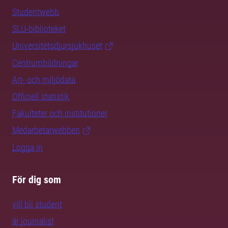
Studentwebb
SLU-biblioteket
Universitetsdjursjukhuset
Centrumbildningar
Art- och miljödata
Officiell statistik
Fakulteter och institutioner
Medarbetarwebben
Logga in
För dig som
vill bli student
är journalist