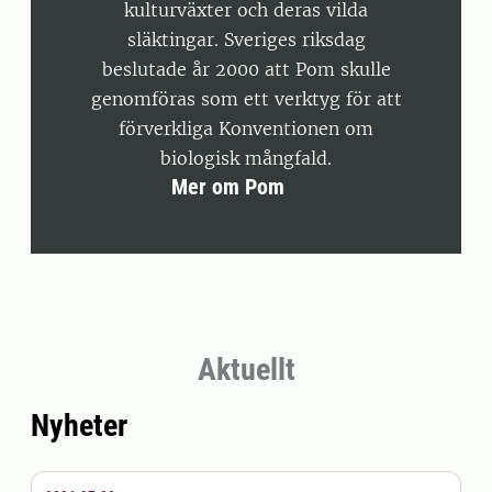
kulturväxter och deras vilda
släktingar. Sveriges riksdag
beslutade år 2000 att Pom skulle
genomföras som ett verktyg för att
förverkliga Konventionen om
biologisk mångfald.
Mer om Pom
Aktuellt
Nyheter