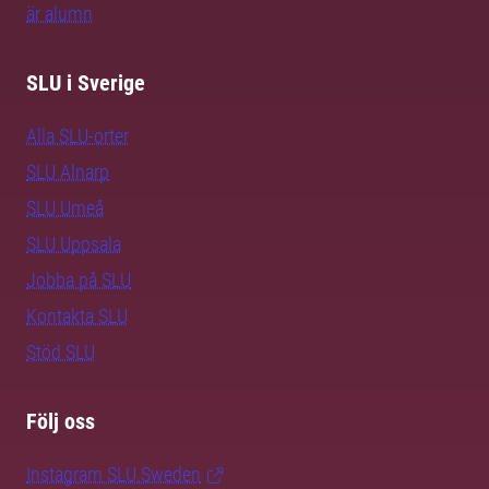
är alumn
SLU i Sverige
Alla SLU-orter
SLU Alnarp
SLU Umeå
SLU Uppsala
Jobba på SLU
Kontakta SLU
Stöd SLU
Följ oss
Instagram SLU.Sweden