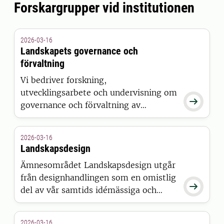
Forskargrupper vid institutionen
2026-03-16
Landskapets governance och
förvaltning
Vi bedriver forskning,
utvecklingsarbete och undervisning om

governance och förvaltning av
landskap, främst i stadsmiljö. Vår
expertis berör till stor del professionell
2026-03-16
förvaltning av utemiljöer.
Landskapsdesign
Ämnesområdet Landskapsdesign utgår
från designhandlingen som en omistlig

del av vår samtids idémässiga och
tekniska omvandling av
stadslandskapet.
2026-03-16