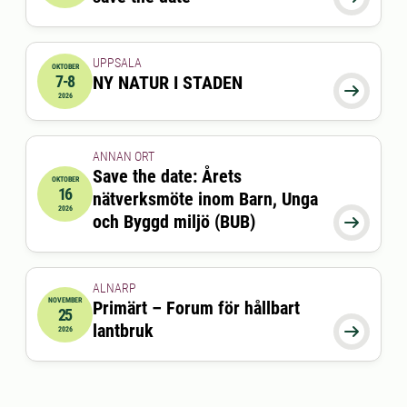
UPPSALA
OKTOBER
7-8
NY NATUR I STADEN
2026-10-07 16:00:00
till
2026-10-08 16:45:00

2026
ANNAN ORT
Save the date: Årets
OKTOBER
16
nätverksmöte inom Barn, Unga
2026-10-16 09:00:00
till
2026-10-16 17:00:00
2026
och Byggd miljö (BUB)

ALNARP
NOVEMBER
Primärt – Forum för hållbart
25
2026-11-25 08:00:00
till
2026-11-25 17:00:00
lantbruk

2026