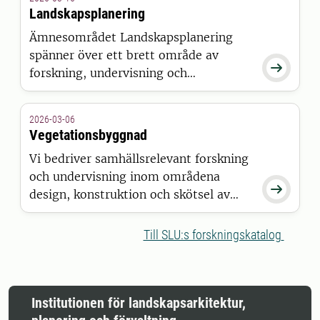
Landskapsplanering
Ämnesområdet Landskapsplanering
spänner över ett brett område av

forskning, undervisning och
miljöövervakningsprojekt (FOMA) som
relaterar till planeringspraxis.
2026-03-06
Vegetationsbyggnad
Vi bedriver samhällsrelevant forskning
och undervisning inom områdena

design, konstruktion och skötsel av
vegetation i framförallt ett urbant men
också i ett ruralt sammanhang. Vi
Till SLU:s forskningskatalog
arbetar med att utveckla nya koncept
för design, konstruktion och
förvaltning av naturbaserade lösningar.
Institutionen för landskapsarkitektur,