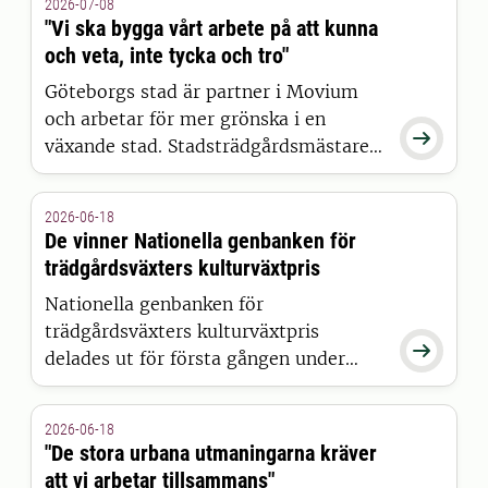
2026-07-08
"Vi ska bygga vårt arbete på att kunna
och veta, inte tycka och tro"
Göteborgs stad är partner i Movium
och arbetar för mer grönska i en

växande stad. Stadsträdgårdsmästare
Johan Rehngren berättar hur stadens
offentliga rum utvecklas för att möta
2026-06-18
klimatutmaningar och skapa en
De vinner Nationella genbanken för
grönare, mer levande och tillgänglig
trädgårdsväxters kulturväxtpris
stad.
Nationella genbanken för
trädgårdsväxters kulturväxtpris

delades ut för första gången under
måndagens tioårsjubileum. Syftet är
att uppmärksamma och uppmuntra de
2026-06-18
insatser som görs för att bevara
"De stora urbana utmaningarna kräver
mångfalden inom det gröna
att vi arbetar tillsammans"