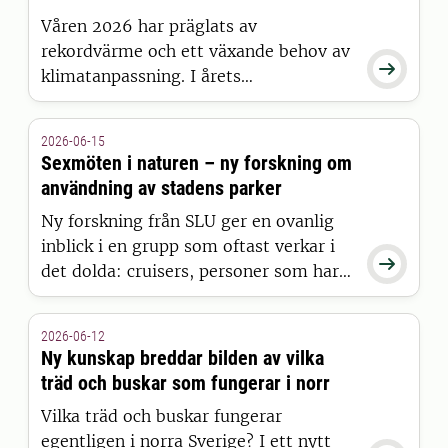
kulturarvet bland äldre
Våren 2026 har präglats av
trädgårdsväxter.
rekordvärme och ett växande behov av

klimatanpassning. I årets
sommarkrönika reflekterar Lina
Berglund-Snodgrass över hur SLU
2026-06-15
Movium och SLU Urban Futures kan
Sexmöten i naturen – ny forskning om
bidra till att möta dessa utmaningar
användning av stadens parker
genom kunskap, samverkan och
Ny forskning från SLU ger en ovanlig
långsiktiga partnerskap.
inblick i en grupp som oftast verkar i

det dolda: cruisers, personer som har
sex utomhus. Studien undersöker vilka
som ägnar sig åt cruising, deras
2026-06-12
upplevelse av naturen och konflikter
Ny kunskap breddar bilden av vilka
med parkförvaltare.
träd och buskar som fungerar i norr
Vilka träd och buskar fungerar
egentligen i norra Sverige? I ett nytt