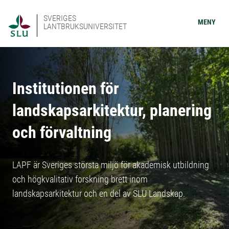
SVERIGES
MENY
LANTBRUKSUNIVERSITET
Institutionen för
landskapsarkitektur, planering
och förvaltning
LAPF är Sveriges största miljö för akademisk utbildning
och högkvalitativ forskning brett inom
landskapsarkitektur och en del av SLU Landskap.