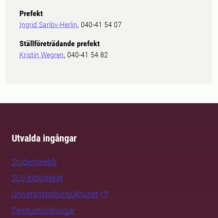
Prefekt
Ingrid Sarlöv-Herlin
, 040-41 54 07
Ställföreträdande prefekt
Kristin Wegren
, 040-41 54 82
Utvalda ingångar
Studentwebb
SLU-biblioteket
Universitetsdjursjukhuset
Centrumbildningar