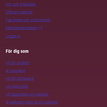
Art- och miljödata
Officiell statistik
Fakulteter och institutioner
Medarbetarwebben
Logga in
För dig som
vill bli student
är journalist
vill bli doktorand
vill söka jobb
vill rapportera om naturen
är verksam inom SLU:s sektorer