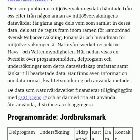
Den som publicerar miljöövervakningsdata hämtade från
oss eller från någon annan av miljöövervakningens
datavärdar får gärna ange dels vem som samlat in dessa
data, dels att de tagits fram inom ramen för Samordnad
Svensk Miljöövervakning. Finansiär och huvudman för
miljöövervakningen är Naturvårdsverket respektive
Havs- och Vattenmyndigheten. Här nedan visas en
översikt över programområden, delprogram och
undersökningar som detta datavärdskap omfattar samt
länkar till bearbetade data. Här finns även information
om dataformat, kvalitetsmärkning och använda metoder.
De data som Naturvårdsverket finansierar tillgängliggörs
med
CCO licens
och är därmed fria att använda,
återanvända, distribuera och aggregera.
Programområde: Jordbruksmark
Delprogram
Undersökning
Tidsp
Kart
Da
Kontak
eriod
a
ta
t