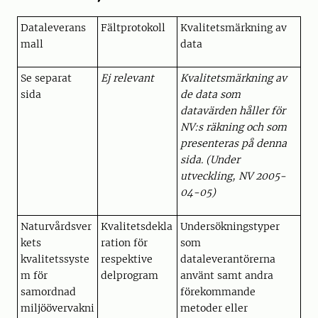
Dataleverans
Fältprotokoll
Kvalitetsmärkning av
mall
data
Se separat
Ej relevant
Kvalitetsmärkning av
sida
de data som
datavärden håller för
NV:s räkning och som
presenteras på denna
sida. (Under
utveckling, NV 2005-
04-05)
Naturvårdsver
Kvalitetsdekla
Undersökningstyper
kets
ration för
som
kvalitetssyste
respektive
dataleverantörerna
m för
delprogram
använt samt andra
samordnad
förekommande
miljöövervakni
metoder eller