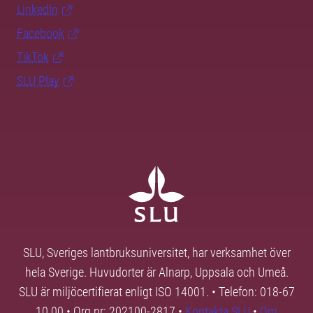
LinkedIn
Facebook
TikTok
SLU Play
SLU, Sveriges lantbruksuniversitet, har verksamhet över
hela Sverige. Huvudorter är Alnarp, Uppsala och Umeå.
SLU är miljöcertifierat enligt ISO 14001. • Telefon: 018-67
10 00 • Org nr: 202100-2817 •
Kontakta SLU
•
Om