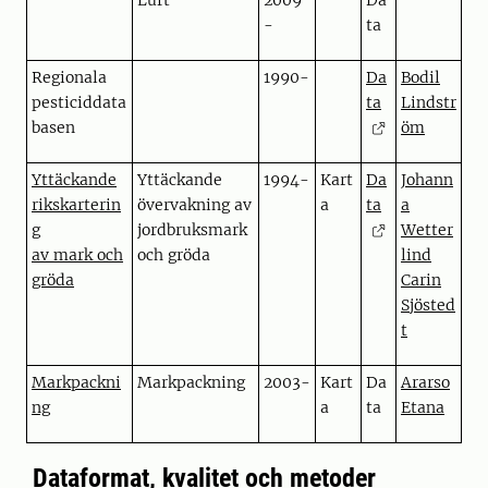
Luft
2009
Da
-
ta
Regionala
1990-
Da
Bodil
pesticiddata
ta
Lindstr
basen
öm
Yttäckande
Yttäckande
1994-
Kart
Da
Johann
rikskarterin
övervakning av
a
ta
a
g
jordbruksmark
Wetter
av mark och
och gröda
lind
gröda
Carin
Sjösted
t
Markpackni
Markpackning
2003-
Kart
Da
Ararso
ng
a
ta
Etana
Dataformat, kvalitet och metoder