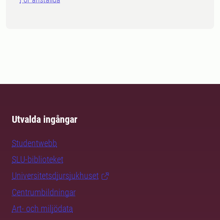
Utvalda ingångar
Studentwebb
SLU-biblioteket
Universitetsdjursjukhuset
Centrumbildningar
Art- och miljödata