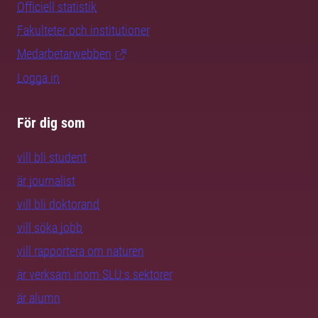
Officiell statistik
Fakulteter och institutioner
Medarbetarwebben
Logga in
För dig som
vill bli student
är journalist
vill bli doktorand
vill söka jobb
vill rapportera om naturen
är verksam inom SLU:s sektorer
är alumn