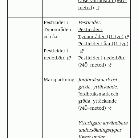
Observationsfält (MÖ-
metod)
Pesticider i
Pesticider:
Typområden
Pesticider i
och åar
Typområden (U-typ)
Pesticider i åar (U-typ)
Pesticider i
nederbörd
Pesticider i nederbörd
(MÖ-metod)
Markpackning
Jordbruksmark och
gröda, yttäckande:
Jordbruksmark och
gröda, yttäckande
(MÖ-metod)
Ytterligare användbara
undersökningstyper
ligger under