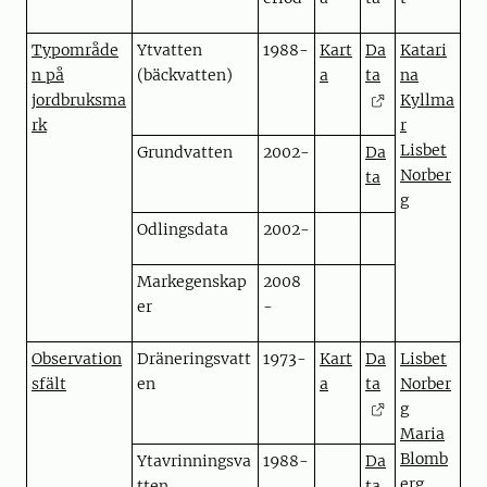
Typområde
Ytvatten
1988-
Kart
Da
Katari
n på
(bäckvatten)
a
ta
na
jordbruksma
Kyllma
rk
r
Lisbet
Grundvatten
2002-
Da
Norber
ta
g
Odlingsdata
2002-
Markegenskap
2008
er
-
Observation
Dräneringsvatt
1973-
Kart
Da
Lisbet
sfält
en
a
ta
Norber
g
Maria
Blomb
Ytavrinningsva
1988-
Da
erg
tten
ta