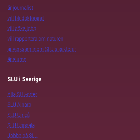
är journalist
vill bli doktorand
vill söka jobb
vill rapportera om naturen
är verksam inom SLU:s sektorer
är alumn
SLU i Sverige
Alla SLU-orter
SLU Alnarp
SLU Umeå
SLU Uppsala
Jobba på SLU