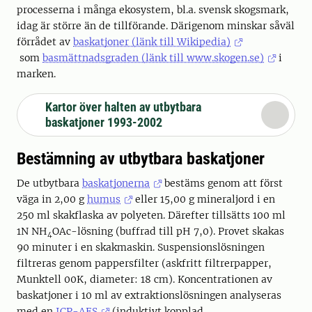
processerna i många ekosystem, bl.a. svensk skogsmark,
idag är större än de tillförande. Därigenom minskar såväl
förrådet av
baskatjoner (länk till Wikipedia)
som
basmättnadsgraden (länk till www.skogen.se)
i
marken.
Kartor över halten av utbytbara
baskatjoner 1993-2002
Bestämning av utbytbara baskatjoner
De utbytbara
baskatjonerna
bestäms genom att först
väga in 2,00 g
humus
eller 15,00 g mineraljord i en
250 ml skakflaska av polyeten. Därefter tillsätts 100 ml
1N NH
OAc-lösning (buffrad till pH 7,0). Provet skakas
4
90 minuter i en skakmaskin. Suspensionslösningen
filtreras genom pappersfilter (askfritt filtrerpapper,
Munktell 00K, diameter: 18 cm). Koncentrationen av
baskatjoner i 10 ml av extraktionslösningen analyseras
med en
ICP-AES
(induktivt kopplad