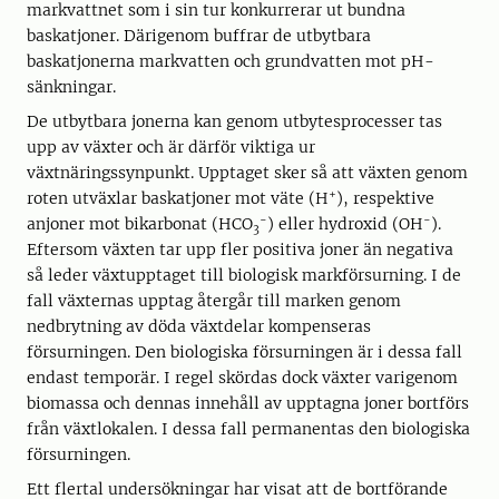
markvattnet som i sin tur konkurrerar ut bundna
baskatjoner. Därigenom buffrar de utbytbara
baskatjonerna markvatten och grundvatten mot pH-
sänkningar.
De utbytbara jonerna kan genom utbytesprocesser tas
upp av växter och är därför viktiga ur
växtnäringssynpunkt. Upptaget sker så att växten genom
+
roten utväxlar baskatjoner mot väte (H
), respektive
-
-
anjoner mot bikarbonat (HCO
) eller hydroxid (OH
).
3
Eftersom växten tar upp fler positiva joner än negativa
så leder växtupptaget till biologisk markförsurning. I de
fall växternas upptag återgår till marken genom
nedbrytning av döda växtdelar kompenseras
försurningen. Den biologiska försurningen är i dessa fall
endast temporär. I regel skördas dock växter varigenom
biomassa och dennas innehåll av upptagna joner bortförs
från växtlokalen. I dessa fall permanentas den biologiska
försurningen.
Ett flertal undersökningar har visat att de bortförande