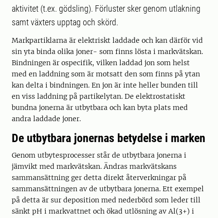
aktivitet (t.ex. gödsling). Förluster sker genom utlakning
samt växters upptag och skörd.
Markpartiklarna är elektriskt laddade och kan därför vid
sin yta binda olika joner- som finns lösta i markvätskan.
Bindningen är ospecifik, vilken laddad jon som helst
med en laddning som är motsatt den som finns på ytan
kan delta i bindningen. En jon är inte heller bunden till
en viss laddning på partikelytan. De elektrostatiskt
bundna jonerna är utbytbara och kan byta plats med
andra laddade joner.
De utbytbara jonernas betydelse i marken
Genom utbytesprocesser står de utbytbara jonerna i
jämvikt med markvätskan. Ändras markvätskans
sammansättning ger detta direkt återverkningar på
sammansättningen av de utbytbara jonerna. Ett exempel
på detta är sur deposition med nederbörd som leder till
sänkt pH i markvattnet och ökad utlösning av Al(3+) i