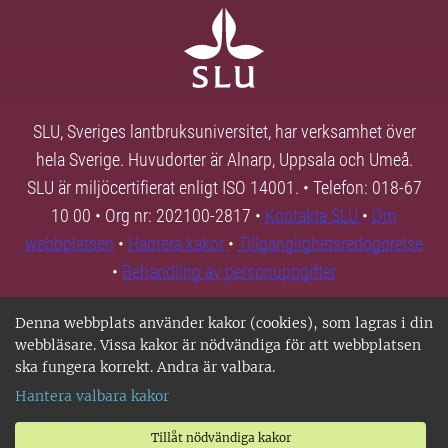
SLU, Sveriges lantbruksuniversitet, har verksamhet över
hela Sverige. Huvudorter är Alnarp, Uppsala och Umeå.
SLU är miljöcertifierat enligt ISO 14001. • Telefon: 018-67
10 00 • Org nr: 202100-2817 •
Kontakta SLU
•
Om
webbplatsen
•
Hantera kakor
•
Tillgänglighetsredogörelse
•
Behandling av personuppgifter
Denna webbplats använder kakor (cookies), som lagras i din
webbläsare. Vissa kakor är nödvändiga för att webbplatsen
ska fungera korrekt. Andra är valbara.
Hantera valbara kakor
Tillåt nödvändiga kakor