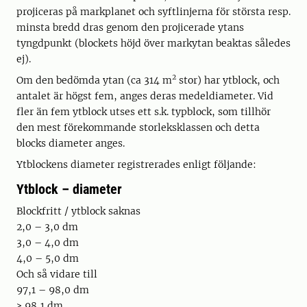
projiceras på markplanet och syftlinjerna för största resp.
minsta bredd dras genom den projicerade ytans
tyngdpunkt (blockets höjd över markytan beaktas således
ej).
2
Om den bedömda ytan (ca 314 m
stor) har ytblock, och
antalet är högst fem, anges deras medeldiameter. Vid
fler än fem ytblock utses ett s.k. typblock, som tillhör
den mest förekommande storleksklassen och detta
blocks diameter anges.
Ytblockens diameter registrerades enligt följande:
Ytblock – diameter
Blockfritt / ytblock saknas
2,0 – 3,0 dm
3,0 – 4,0 dm
4,0 – 5,0 dm
Och så vidare till
97,1 – 98,0 dm
≥ 98,1 dm