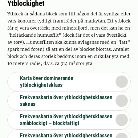
Ytblockighet
Ytblock är sådana block som till någon del är synliga eller
vars konturer tydligt framträder på markytan. Ett ytblock
får ej vara övertäckt med mineraljord, men det kan ha en
"heltäckande humusfilt" (dock får det ej vara övertäckt
av torv). Humusfilten ska kunna avlägsnas med en "lätt"
spark med foten) så att en del av blocket blottas. Antalet
block och deras storlek bedöms inom en cirkulär yta med
2
10 meters radie, d.v.s. ca 314 m
stor yta.
Karta över dominerande
ytblockighetsklass
Frekvenskarta över ytblockighetsklassen
saknas
Frekvenskarta över ytblockighetsklassen
småblockigt – blockfattigt
Frekvenskarta över ytblockighetsklassen