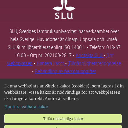
SLU, Sveriges lantbruksuniversitet, har verksamhet över
hela Sverige. Huvudorter är Alnarp, Uppsala och Umeå.
SLU är miljöcertifierat enligt ISO 14001. • Telefon: 018-67
10 00 • Org nr: 202100-2817 •
Kontakta SLU
•
Om
webbplatsen
•
Hantera kakor
•
Tillgänglighetsredogörelse
•
Behandling av personuppgifter
Denna webbplats använder kakor (cookies), som lagras i din
webbläsare. Vissa kakor är nödvändiga för att webbplatsen
ska fungera korrekt. Andra är valbara.
Hantera valbara kakor
Tillåt nödvändiga kakor