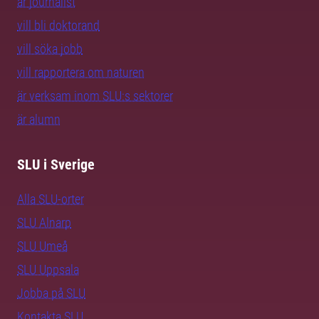
är journalist
vill bli doktorand
vill söka jobb
vill rapportera om naturen
är verksam inom SLU:s sektorer
är alumn
SLU i Sverige
Alla SLU-orter
SLU Alnarp
SLU Umeå
SLU Uppsala
Jobba på SLU
Kontakta SLU