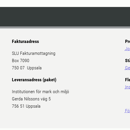
Fakturaadress
Pr
Jo
SLU Fakturamottagning
Box 7090
St
750 07 Uppsala
Ge
Leveransadress (paket)
Fl
In
Institutionen för mark och miljö
Gerda Nilssons väg 5
756 51 Uppsala
Fö