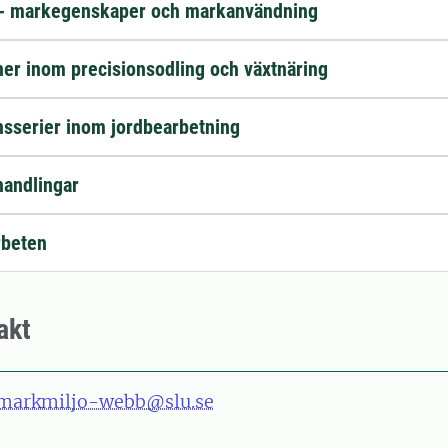
 - markegenskaper och markanvändning
ner inom precisionsodling och växtnäring
nsserier inom jordbearbetning
handlingar
beten
akt
markmiljo-webb@slu.se