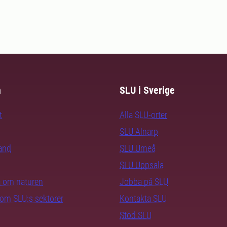
m
SLU i Sverige
t
Alla SLU-orter
SLU Alnarp
rand
SLU Umeå
SLU Uppsala
ra om naturen
Jobba på SLU
nom SLU:s sektorer
Kontakta SLU
Stöd SLU