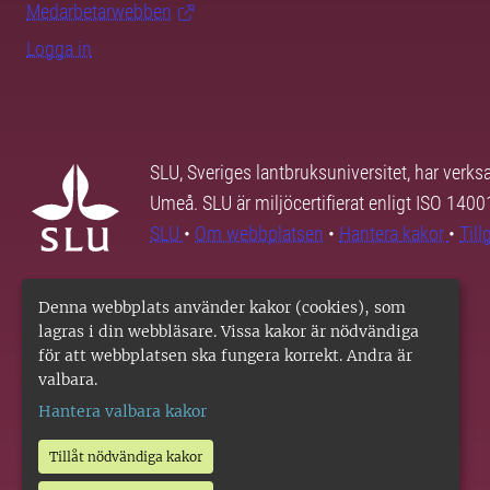
Medarbetarwebben
Logga in
SLU, Sveriges lantbruksuniversitet, har verk
Umeå. SLU är miljöcertifierat enligt ISO 140
SLU
•
Om webbplatsen
•
Hantera kakor
•
Til
Denna webbplats använder kakor (cookies), som
lagras i din webbläsare. Vissa kakor är nödvändiga
för att webbplatsen ska fungera korrekt. Andra är
valbara.
Hantera valbara kakor
Tillåt nödvändiga kakor