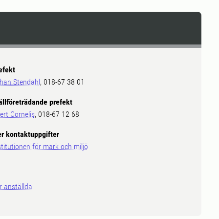
efekt
han Stendahl
, 018-67 38 01
ällföreträdande prefekt
ert Cornelis
, 018-67 12 68
er kontaktuppgifter
stitutionen för mark och miljö
r anställda