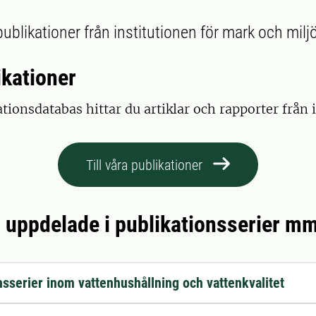
publikationer från institutionen för mark och milj
ikationer
ationsdatabas hittar du artiklar och rapporter från 
Till våra publikationer
 uppdelade i publikationsserier m
nsserier inom vattenhushållning och vattenkvalitet