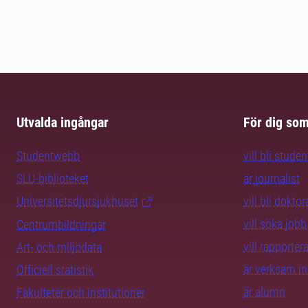
Utvalda ingångar
För dig so
Studentwebb
vill bli studen
SLU-biblioteket
är journalist
Universitetsdjursjukhuset
vill bli dokto
vill söka jobb
Centrumbildningar
vill rapporte
Art- och miljödata
är verksam i
Officiell statistik
är alumn
Fakulteter och institutioner