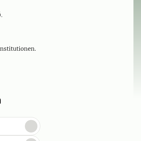
ö.
institutionen.
m