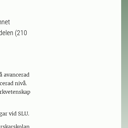
mnet
 delen (210
på avancerad
cerad nivå.
arkvetenskap
gar vid SLU.
forskarskolan