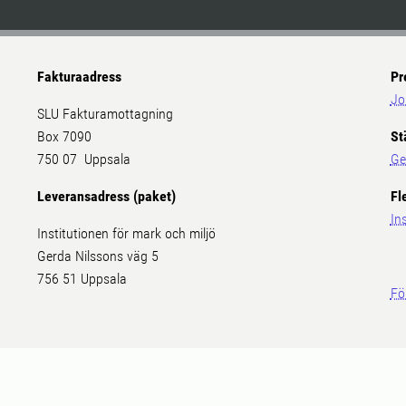
Fakturaadress
Pr
Jo
SLU Fakturamottagning
Box 7090
St
750 07 Uppsala
Ge
Leveransadress (paket)
Fl
In
Institutionen för mark och miljö
Gerda Nilssons väg 5
756 51 Uppsala
Fö