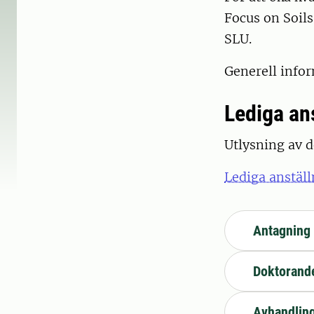
Focus on Soils
SLU.
Generell info
Lediga an
Utlysning av 
Lediga anställ
Antagning t
Doktorande
Avhandlin