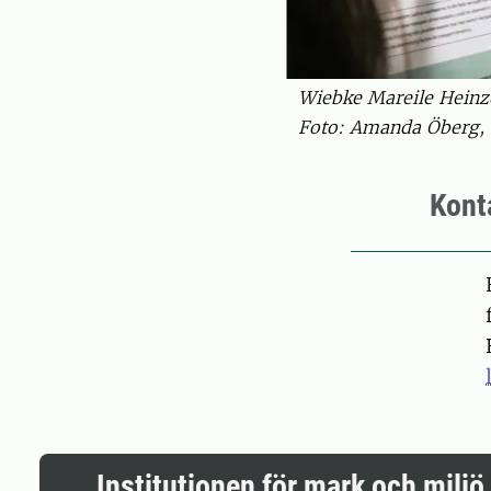
Wiebke Mareile Heinze
Foto: Amanda Öberg, 
Kont
Pers
Institutionen för mark och miljö