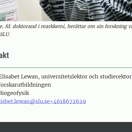
, fd. doktorand i markkemi, berättar om sin forskning vi
SLU.
akt
on
Elisabet Lewan, universitetslektor och studierektor
forskarutbildningen
Biogeofysik
lisbet.lewan@slu.se
+4618672629