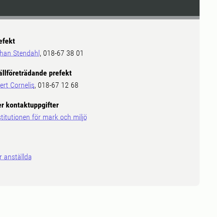
efekt
han Stendahl
, 018-67 38 01
ällföreträdande prefekt
ert Cornelis
, 018-67 12 68
er kontaktuppgifter
stitutionen för mark och miljö
r anställda