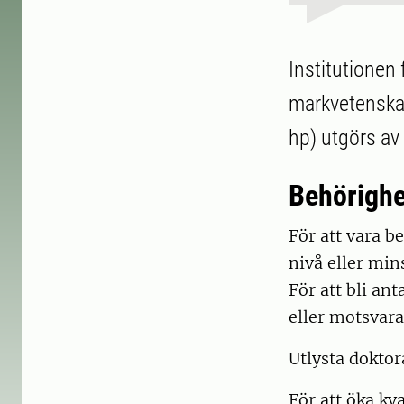
Institutionen 
markvetenskap
hp) utgörs av
Behörighe
För att vara b
nivå eller min
För att bli a
eller motsvar
Utlysta doktor
För att öka kv