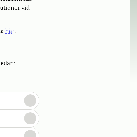
utioner vid
ta
här
.
nedan: