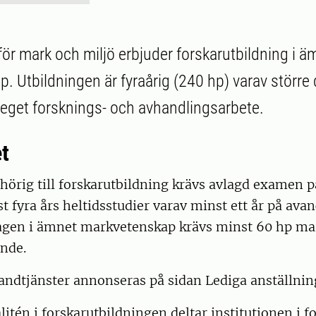
för mark och miljö erbjuder forskarutbildning i ä
. Utbildningen är fyraårig (240 hp) varav större
 eget forsknings- och avhandlingsarbete.
t
ehörig till forskarutbildning krävs avlagd examen 
st fyra års heltidsstudier varav minst ett år på avan
ntagen i ämnet markvetenskap krävs minst 60 hp m
ande.
andtjänster annonseras på sidan Lediga anställnin
alitén i forskarutbildningen deltar institutionen i 