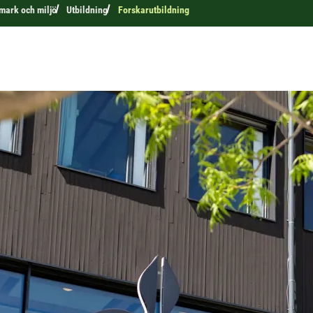
 mark och miljö
Utbildning
Forskarutbildning