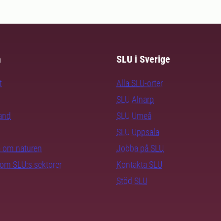
m
SLU i Sverige
t
Alla SLU-orter
SLU Alnarp
rand
SLU Umeå
SLU Uppsala
ra om naturen
Jobba på SLU
nom SLU:s sektorer
Kontakta SLU
Stöd SLU