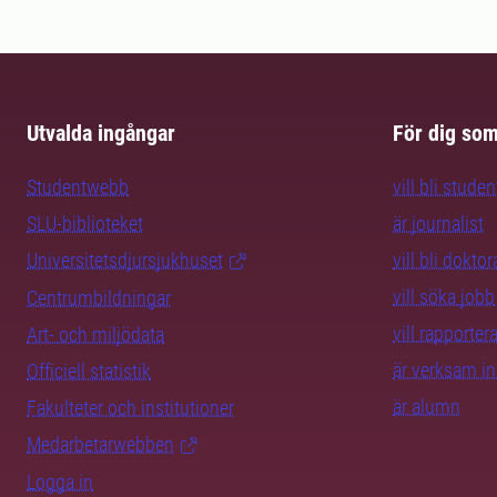
Utvalda ingångar
För dig so
Studentwebb
vill bli studen
SLU-biblioteket
är journalist
Universitetsdjursjukhuset
vill bli dokto
vill söka jobb
Centrumbildningar
vill rapporte
Art- och miljödata
är verksam i
Officiell statistik
är alumn
Fakulteter och institutioner
Medarbetarwebben
Logga in