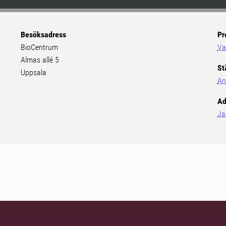
Besöksadress
Pr
BioCentrum
Va
Almas allé 5
St
Uppsala
An
Ad
Ja