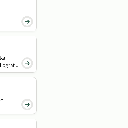

ska

lografi,
troskopi
ser

h
a gröna