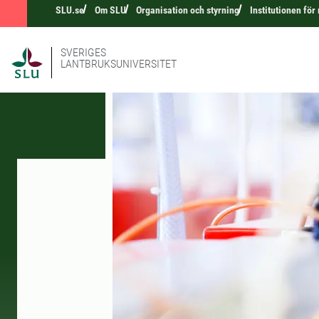
SLU.se
Om SLU
Organisation och styrning
Institutionen fö
SVERIGES
LANTBRUKSUNIVERSITET