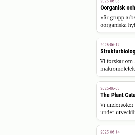
2025-06-08
Oorganisk och
Vår grupp arb
oorganiska hy
2025-06-17
Strukturbiolog
Vi forskar om 
makromolelekyl
cryo-EM, NMR-
och andra tekn
2025-06-03
The Plant Cat
Vi undersöker
under utveckli
organismnivå. 
alger och spir
2025-06-14