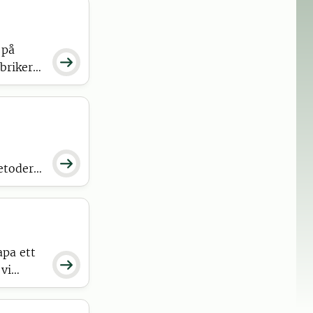
 på

abriker
r från

etoder
ukturer
de
apa ett

vi
er.