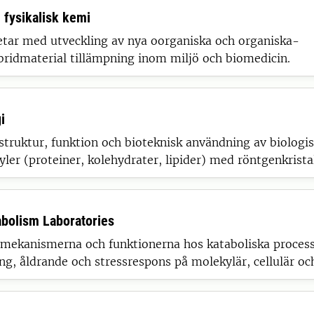
 fysikalisk kemi
etar med utveckling av nya oorganiska och organiska-
bridmaterial tillämpning inom miljö och biomedicin.
i
struktur, funktion och bioteknisk användning av biologi
er (proteiner, kolehydrater, lipider) med röntgenkristal
spektroskopi, superkritisk CO2-extraktion, FTIR-spek
iker.
abolism Laboratories
 mekanismerna och funktionerna hos kataboliska proces
ng, åldrande och stressrespons på molekylär, cellulär oc
Våra experimentella modeller sträcker sig från encellig
ande jäst till högre växter, såsom Arabidopsis och gran.