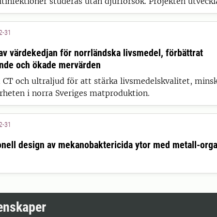
itinfektioner studeras utan djurförsök. Projekten utveckl
trategier mot läkemedelsresistenta parasiter hos får, nö
tt bekämpa läkemedelsresistenta parasiter.
2-31
 av värdekedjan för norrländska livsmedel, förbättrat
ande och ökade mervärden
CT och ultraljud för att stärka livsmedelskvalitet, mins
rheten i norra Sveriges matproduktion.
2-31
nell design av mekanobaktericida ytor med metall-org
tenskaper