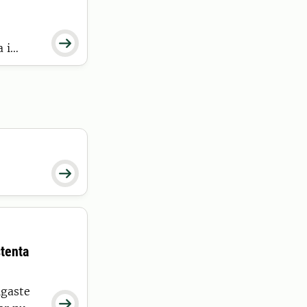

 i

stenta
igaste
