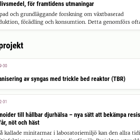
 livsmedel, för framtidens utmaningar
ämpad och grundläggande forskning om växtbaserad
duktion, förädling och konsumtion. Detta genomförs ofta
d industrin och andra forskargrupper.
projekt
9-30
anisering av syngas med trickle bed reaktor (TBR)
2-31
oider till hållbar djurhälsa – nya sätt att bekämpa resi
får, nöt och häst
å kallade minitarmar i laboratoriemiljö kan den allra tid