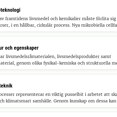
teknologi
v framtidens livsmedel och kemikalier måste förlita sig
ser, i en hållbar, cirkulär process. Nya mikrobiella cellf
 livsmedel, foder och biokemiska ämnen från biprodukte
gsbruk och biobränsleproduktion
ur och egenskaper
rar livsmedelsråmaterialen, livsmedelsprodukter samt
aterial, genom olika fysikal-kemiska och strukturella m
ill makronivå. Det övergripande målet är att utforma str
enskaper, som ska appliceras i mat eller/och biobasera
teknik
ocesser representerar en viktig pusselbit i arbetet att sk
och klimatsmart samhälle. Genom kunskap om dessa kan 
nybara värdeprodukter, som grön energi och biokemikali