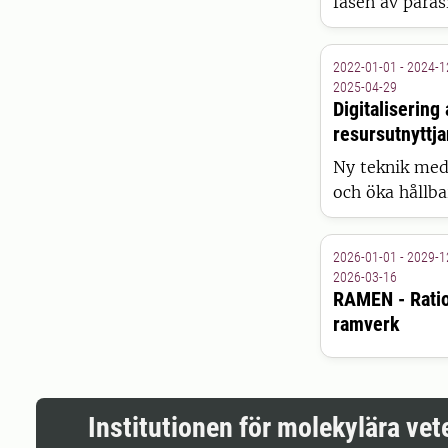
fasen av paras
nya hållbara s
och häst för a
2022-01-01 - 2024-1
2025-04-29
Digitalisering
resursutnyttj
Ny teknik med 
och öka hållba
2026-01-01 - 2029-1
2026-03-16
RAMEN - Ratio
ramverk
Institutionen för molekylära ve