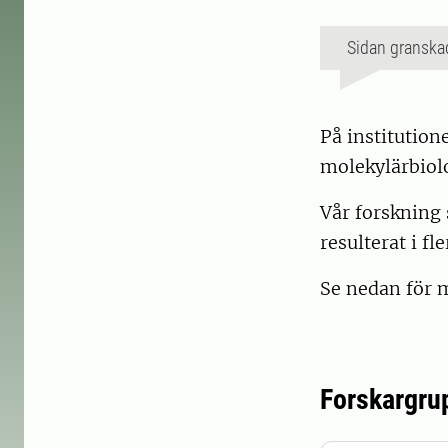
Sidan granska
På institution
molekylärbiol
Vår forskning 
resulterat i f
Se nedan för 
Forskargru