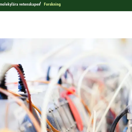
r molekylära vetenskaper
Forskning