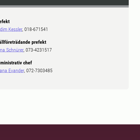
efekt
dim Kessler
, 018-671541
ällföreträdande prefekt
na Schnürer
, 073-4231517
ministrativ chef
ana Evander
, 072-7303485