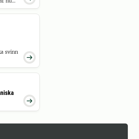
ar nu
tkreatur
ka svinn

aniska
