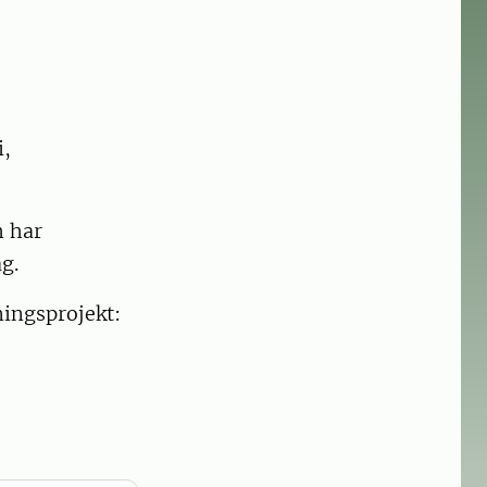
i,
h har
g.
ingsprojekt: