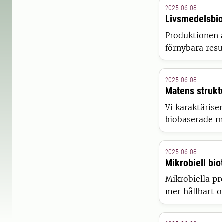
2025-06-08
Livsmedelsbio
Produktionen a
förnybara resur
kan producera
jordbruk, sko
2025-06-08
Matens strukt
Vi karaktärise
biobaserade m
från molekyl t
med riktade eg
2025-06-08
material.
Mikrobiell bio
Mikrobiella pr
mer hållbart 
producera för