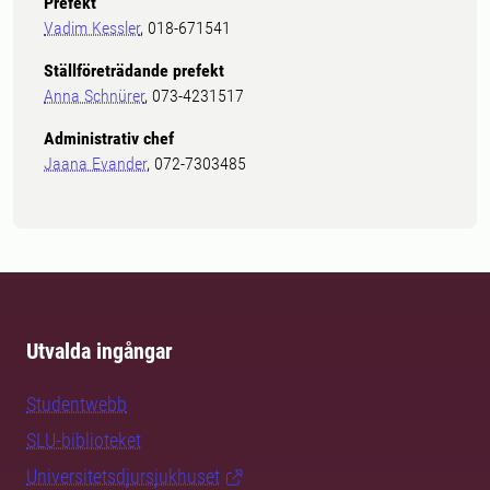
Prefekt
Vadim Kessler
, 018-671541
Ställföreträdande prefekt
Anna Schnürer
, 073-4231517
Administrativ chef
Jaana Evander
, 072-7303485
Utvalda ingångar
Studentwebb
SLU-biblioteket
Universitetsdjursjukhuset