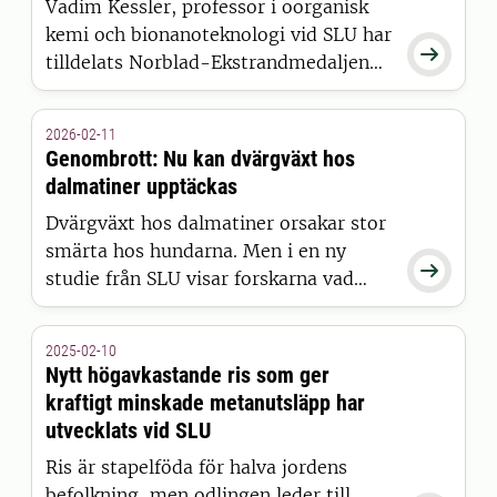
Vadim Kessler, professor i oorganisk
kemi och bionanoteknologi vid SLU har

tilldelats Norblad-Ekstrandmedaljen
2025. Medaljen har en 100-årig
historia och delas nu för första gången
2026-02-11
ut till en forskare verksam vid SLU.
Genombrott: Nu kan dvärgväxt hos
dalmatiner upptäckas
Dvärgväxt hos dalmatiner orsakar stor
smärta hos hundarna. Men i en ny

studie från SLU visar forskarna vad
som orsakar dvärgväxten och hur man
kan undvika parning som resulterar i
2025-02-10
sjukdomen. Resultaten har nåtts tack
Nytt högavkastande ris som ger
vare ett oväntat telefonsamtal och
kraftigt minskade metanutsläpp har
flitigt sparande kollegor.
utvecklats vid SLU
Ris är stapelföda för halva jordens
befolkning, men odlingen leder till