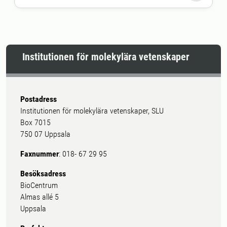
det håller på att förändras tack vare ny
forskning från SLU. Som genom att
förändra vetekliets fibrer ger ett
fluffigt bröd och nyttigt bröd.
Institutionen för molekylära vetenskaper
Postadress
Institutionen för molekylära vetenskaper, SLU
Box 7015
750 07 Uppsala
Faxnummer
: 018- 67 29 95
Besöksadress
BioCentrum
Almas allé 5
Uppsala