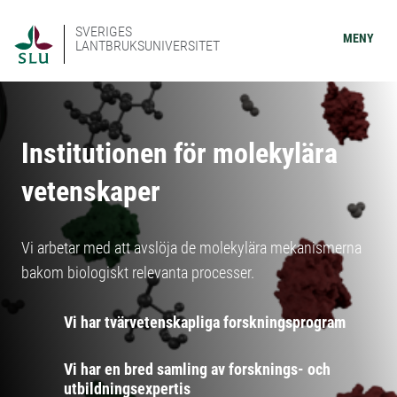
SVERIGES
MENY
LANTBRUKSUNIVERSITET
Institutionen för molekylära
vetenskaper
Vi arbetar med att avslöja de molekylära mekanismerna
bakom biologiskt relevanta processer.
Vi har tvärvetenskapliga forskningsprogram
Vi har en bred samling av forsknings- och
utbildningsexpertis