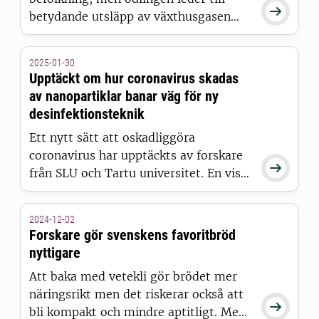

betydande utsläpp av växthusgasen
metan. Nu har forskare från SLU och
kollegor i Kina identifierat två kemiska
2025-01-30
föreningar som utsöndras från
Upptäckt om hur coronavirus skadas
risrötter och som påverkar hur stora
av nanopartiklar banar väg för ny
metanutsläppen blir. Denna kunskap ...
desinfektionsteknik
Ett nytt sätt att oskadliggöra
coronavirus har upptäckts av forskare

från SLU och Tartu universitet. En viss
typ av nanopartiklar visade sig skada
virusets yttre hölje, vilket gör det
2024-12-02
svårare för viruset att ta sig in i
Forskare gör svenskens favoritbröd
mänskliga celler. Det verkningssätt
nyttigare
som påvisades har inte beskrivits
Att baka med vetekli gör brödet mer
tidigare.
näringsrikt men det riskerar också att

bli kompakt och mindre aptitligt. Men