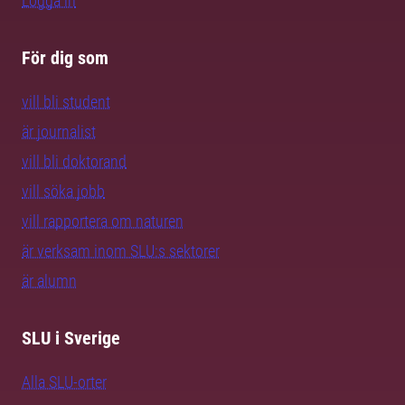
Logga in
För dig som
vill bli student
är journalist
vill bli doktorand
vill söka jobb
vill rapportera om naturen
är verksam inom SLU:s sektorer
är alumn
SLU i Sverige
Alla SLU-orter