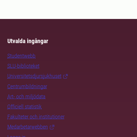
Utvalda ingångar
Studentwebb
SLU-biblioteket
Universitetsdjursjukhuset
Centrumbildningar
Art- och miljödata
Officiell statistik
Fakulteter och institutioner
Medarbetarwebben