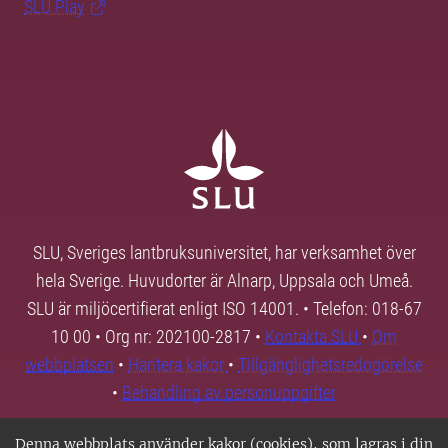
SLU Play
SLU, Sveriges lantbruksuniversitet, har verksamhet över
hela Sverige. Huvudorter är Alnarp, Uppsala och Umeå.
SLU är miljöcertifierat enligt ISO 14001. • Telefon: 018-67
10 00 • Org nr: 202100-2817 •
Kontakta SLU
•
Om
webbplatsen
•
Hantera kakor
•
Tillgänglighetsredogörelse
•
Behandling av personuppgifter
Denna webbplats använder kakor (cookies), som lagras i din