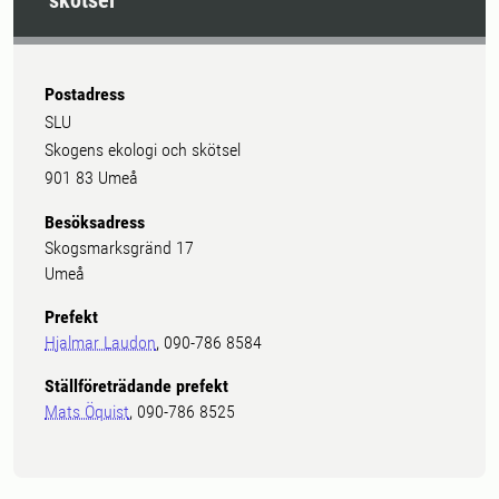
skötsel
Postadress
SLU
Skogens ekologi och skötsel
901 83 Umeå
Besöksadress
Skogsmarksgränd 17
Umeå
Prefekt
Hjalmar Laudon
, 090-786 8584
Ställföreträdande prefekt
Mats Öquist
, 090-786 8525