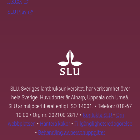
TikTok
SLU Play
SLU, Sveriges lantbruksuniversitet, har verksamhet över
hela Sverige. Huvudorter är Alnarp, Uppsala och Umeå.
SLU är miljöcertifierat enligt ISO 14001. • Telefon: 018-67
10 00 • Org nr: 202100-2817 •
Kontakta SLU
•
Om
webbplatsen
•
Hantera kakor
•
Tillgänglighetsredogörelse
•
Behandling av personuppgifter