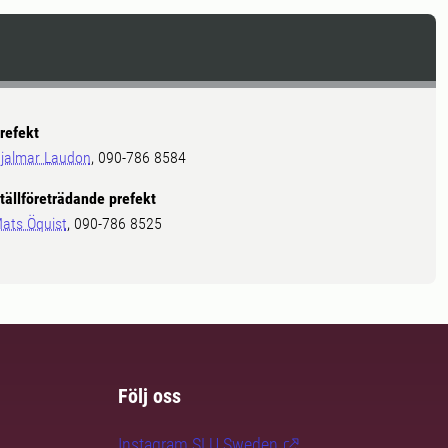
refekt
jalmar Laudon
, 090-786 8584
tällföreträdande prefekt
ats Öquist
, 090-786 8525
Följ oss
Instagram SLU.Sweden