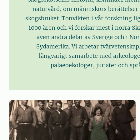
naturvård, om människors berättelser
skogsbruket. Tonvikten i vår forskning li
1000 åren och vi forskar mest i norra S
även andra delar av Sverige och i No
Sydamerika. Vi arbetar tvärvetenskapl
långvarigt samarbete med arkeologer
palaeoekologer, jurister och spr