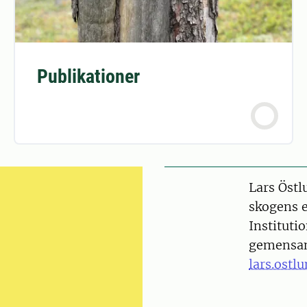
Publikationer
Person
Lars Östl
skogens e
Instituti
gemensa
lars.ostl