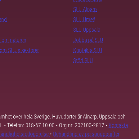
SLU Alnarp
rand
SLU Umeå
SLU Uppsala
ra om naturen
Jobba på SLU
nom SLU:s sektorer
Kontakta SLU
Stöd SLU
samhet över hela Sverige. Huvudorter är Alnarp, Uppsala och
01. • Telefon: 018-67 10 00 • Org nr: 202100-2817 •
Kontakta
lgänglighetsredogörelse
•
Behandling av personuppgifter