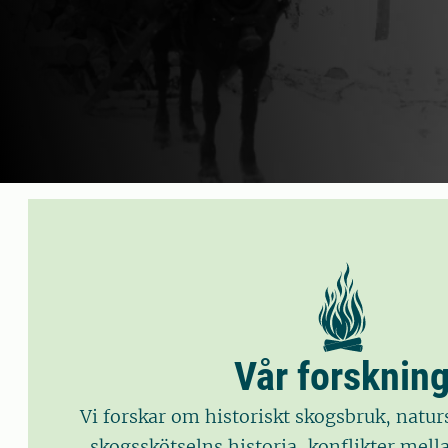
Vår forsknin
Vi forskar om historiskt skogsbruk, natu
skogsskötselns historia, konflikter mel