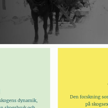
g
Den forskning som
rskogens dynamik,
på skogsex
lan skogsbruk och