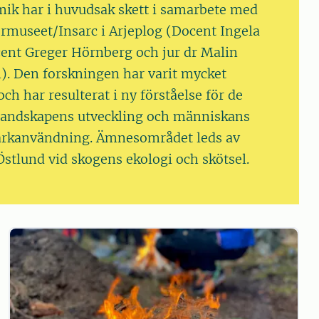
ik har i huvudsak skett i samarbete med
ermuseet/Insarc i Arjeplog (Docent Ingela
ent Greger Hörnberg och jur dr Malin
. Den forskningen har varit mycket
ch har resulterat i ny förståelse för de
rlandskapens utveckling och människans
arkanvändning. Ämnesområdet leds av
Östlund vid skogens ekologi och skötsel.