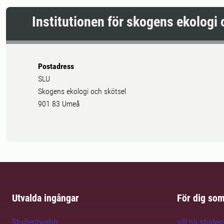
Institutionen för skogens ekologi 
Postadress
SLU
Skogens ekologi och skötsel
901 83 Umeå
Utvalda ingångar
För dig so
Studentwebb
vill bli studen