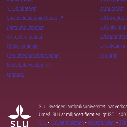
SLU-biblioteket
är journalist
Universitetsdjursjukhuset
vill bli dokto
vill söka jobb
Centrumbildningar
vill rapporte
Art- och miljödata
är verksam i
Officiell statistik
är alumn
Fakulteter och institutioner
Medarbetarwebben
Logga in
SLU, Sveriges lantbruksuniversitet, har verk
Umeå. SLU är miljöcertifierat enligt ISO 140
SLU
•
Om webbplatsen
•
Hantera kakor
•
Til