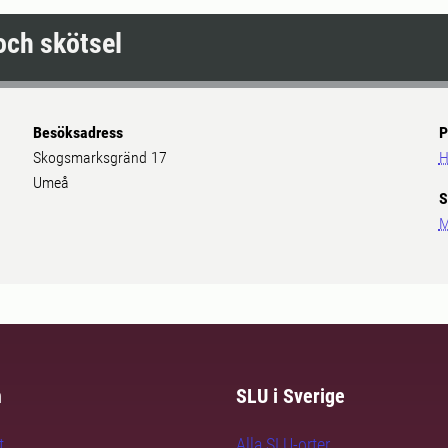
och skötsel
Besöksadress
P
Skogsmarksgränd 17
H
Umeå
S
M
m
SLU i Sverige
t
Alla SLU-orter