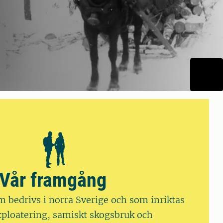
Vår framgång
 bedrivs i norra Sverige och som inriktas
ploatering, samiskt skogsbruk och