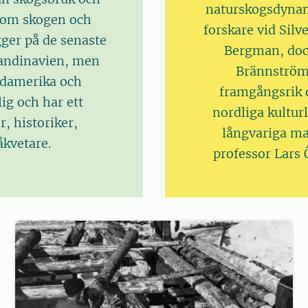
naturskogsdynam
 om skogen och
forskare vid Silv
gger på de senaste
Bergman, doc
kandinavien, men
Brännström)
rdamerika och
framgångsrik o
ig och har ett
nordliga kultu
, historiker,
långvariga m
åkvetare.
professor Lars 