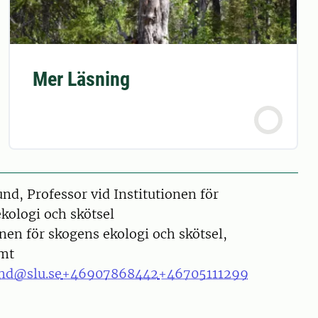
Mer Läsning
und, Professor vid Institutionen för
kologi och skötsel
onen för skogens ekologi och skötsel,
mt
und@slu.se
+46907868442
+46705111299