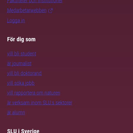
Fakulteter och institutioner
Medarbetarwebben
Logga in
För dig som
vill bli student
är journalist
vill bli doktorand
vill söka jobb
vill rapportera om naturen
är verksam inom SLU:s sektorer
är alumn
SLU i Sverige