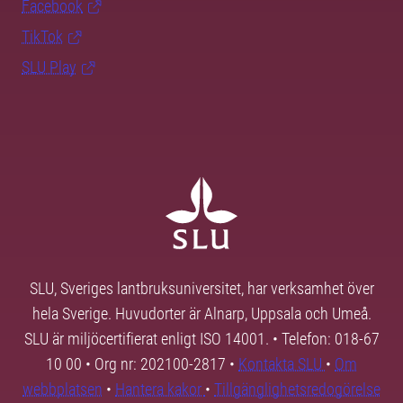
Facebook
TikTok
SLU Play
SLU, Sveriges lantbruksuniversitet, har verksamhet över
hela Sverige. Huvudorter är Alnarp, Uppsala och Umeå.
SLU är miljöcertifierat enligt ISO 14001. • Telefon: 018-67
10 00 • Org nr: 202100-2817 •
Kontakta SLU
•
Om
webbplatsen
•
Hantera kakor
•
Tillgänglighetsredogörelse