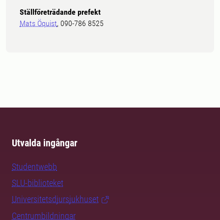
Ställföreträdande prefekt
Mats Öquist
, 090-786 8525
Utvalda ingångar
Studentwebb
SLU-biblioteket
Universitetsdjursjukhuset
Centrumbildningar