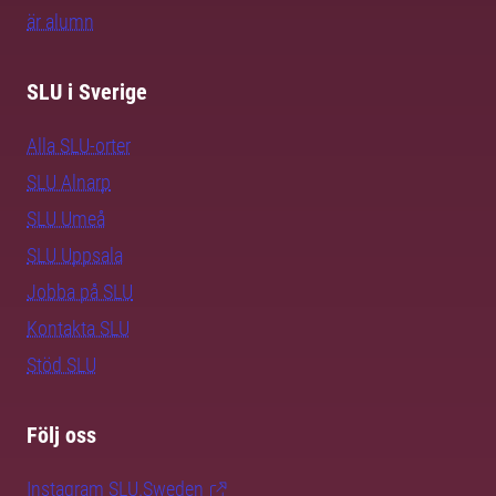
är alumn
SLU i Sverige
Alla SLU-orter
SLU Alnarp
SLU Umeå
SLU Uppsala
Jobba på SLU
Kontakta SLU
Stöd SLU
Följ oss
Instagram SLU.Sweden