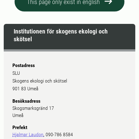
This page only exist in english
Institutionen för skogens ekologi och
skötsel
Postadress
SLU
Skogens ekologi och skötsel
901 83 Umeå
Besöksadress
Skogsmarksgränd 17
Umeå
Prefekt
Hjalmar Laudon
, 090-786 8584