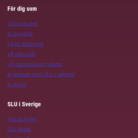
För dig som
vill bli student
är journalist
vill bli doktorand
vill söka jobb
vill rapportera om naturen
är verksam inom SLU:s sektorer
är alumn
SLU i Sverige
Alla SLU-orter
SLU Alnarp