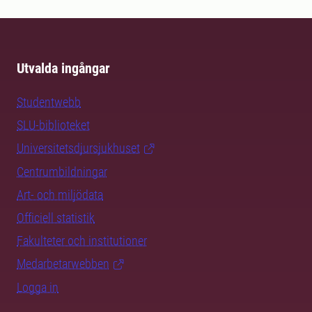
Utvalda ingångar
Studentwebb
SLU-biblioteket
Universitetsdjursjukhuset
Centrumbildningar
Art- och miljödata
Officiell statistik
Fakulteter och institutioner
Medarbetarwebben
Logga in