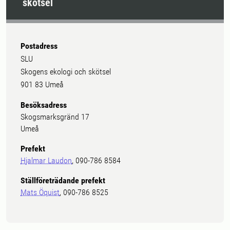
skötsel
Postadress
SLU
Skogens ekologi och skötsel
901 83 Umeå
Besöksadress
Skogsmarksgränd 17
Umeå
Prefekt
Hjalmar Laudon
, 090-786 8584
Ställföreträdande prefekt
Mats Öquist
, 090-786 8525