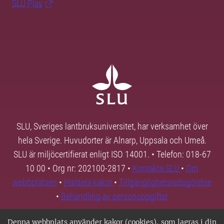
SLU Play
SLU, Sveriges lantbruksuniversitet, har verksamhet över
hela Sverige. Huvudorter är Alnarp, Uppsala och Umeå.
SLU är miljöcertifierat enligt ISO 14001. • Telefon: 018-67
10 00 • Org nr: 202100-2817 •
Kontakta SLU
•
Om
webbplatsen
•
Hantera kakor
•
Tillgänglighetsredogörelse
•
Behandling av personuppgifter
Denna webbplats använder kakor (cookies), som lagras i din