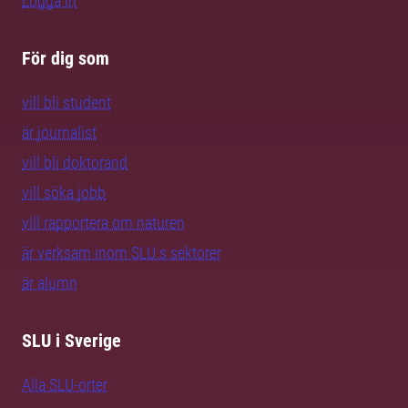
Logga in
För dig som
vill bli student
är journalist
vill bli doktorand
vill söka jobb
vill rapportera om naturen
är verksam inom SLU:s sektorer
är alumn
SLU i Sverige
Alla SLU-orter