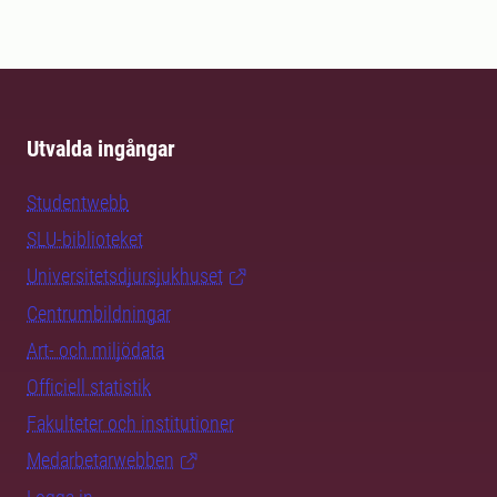
Utvalda ingångar
Studentwebb
SLU-biblioteket
Universitetsdjursjukhuset
Centrumbildningar
Art- och miljödata
Officiell statistik
Fakulteter och institutioner
Medarbetarwebben