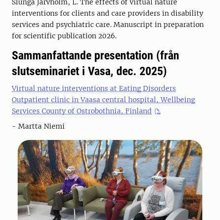
Slunga Järvholm, L. The effects of virtual nature
interventions for clients and care providers in disability
services and psychiatric care. Manuscript in preparation
for scientific publication 2026.
Sammanfattande presentation (från
slutseminariet i Vasa, dec. 2025)
Virtual nature interventions at Eating Disorders
Outpatient clinic in Vaasa central hospital, Wellbeing
Services County of Ostrobothnia, Finland
- Martta Niemi