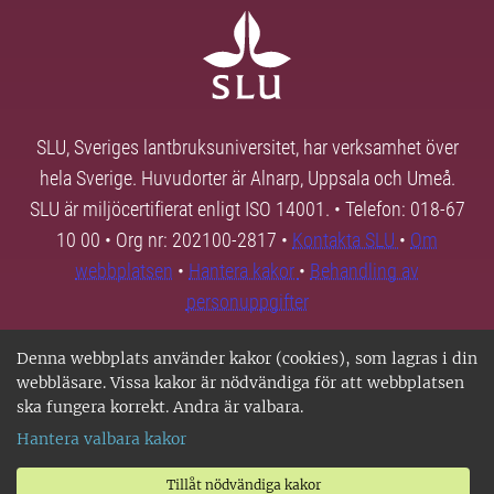
SLU, Sveriges lantbruksuniversitet, har verksamhet över
hela Sverige. Huvudorter är Alnarp, Uppsala och Umeå.
SLU är miljöcertifierat enligt ISO 14001. • Telefon: 018-67
10 00 • Org nr: 202100-2817 •
Kontakta SLU
•
Om
webbplatsen
•
Hantera kakor
•
Behandling av
personuppgifter
Denna webbplats använder kakor (cookies), som lagras i din
webbläsare. Vissa kakor är nödvändiga för att webbplatsen
ska fungera korrekt. Andra är valbara.
Hantera valbara kakor
Tillåt nödvändiga kakor