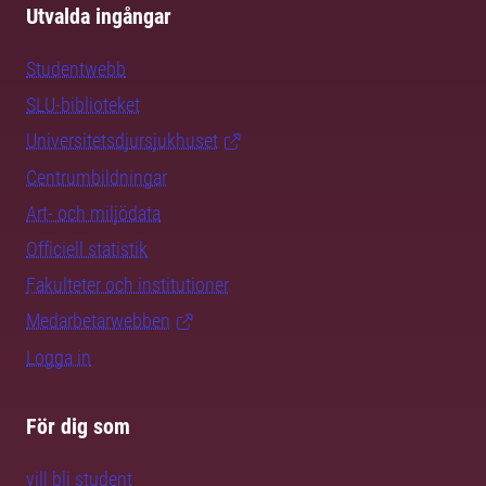
Utvalda ingångar
Studentwebb
SLU-biblioteket
Universitetsdjursjukhuset
Centrumbildningar
Art- och miljödata
Officiell statistik
Fakulteter och institutioner
Medarbetarwebben
Logga in
För dig som
vill bli student