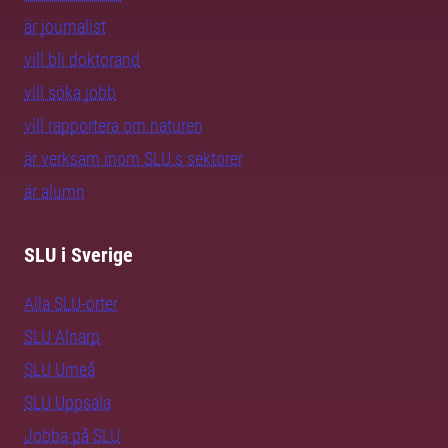
är journalist
vill bli doktorand
vill söka jobb
vill rapportera om naturen
är verksam inom SLU:s sektorer
är alumn
SLU i Sverige
Alla SLU-orter
SLU Alnarp
SLU Umeå
SLU Uppsala
Jobba på SLU