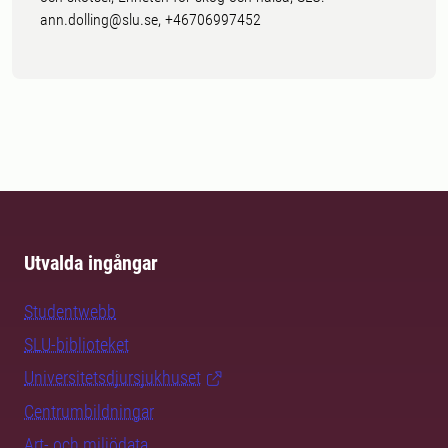
ann.dolling@slu.se, +46706997452
Utvalda ingångar
Studentwebb
SLU-biblioteket
Universitetsdjursjukhuset
Centrumbildningar
Art- och miljödata