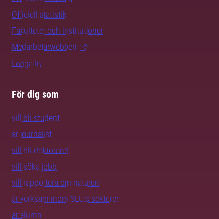
Officiell statistik
Fakulteter och institutioner
Medarbetarwebben
Logga in
För dig som
vill bli student
är journalist
vill bli doktorand
vill söka jobb
vill rapportera om naturen
är verksam inom SLU:s sektorer
är alumn