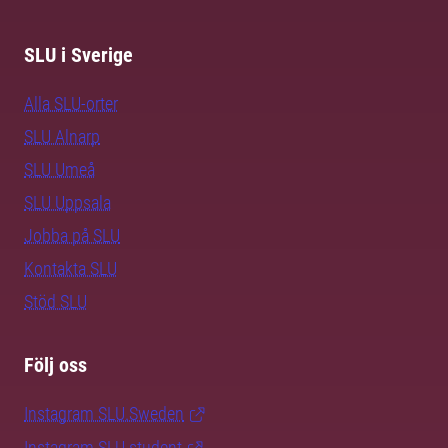
SLU i Sverige
Alla SLU-orter
SLU Alnarp
SLU Umeå
SLU Uppsala
Jobba på SLU
Kontakta SLU
Stöd SLU
Följ oss
Instagram SLU.Sweden
Instagram SLU.student