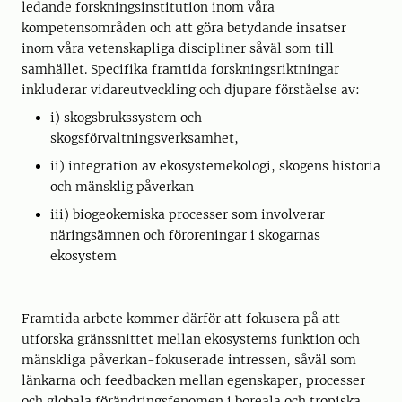
ledande forskningsinstitution inom våra
kompetensområden och att göra betydande insatser
inom våra vetenskapliga discipliner såväl som till
samhället. Specifika framtida forskningsriktningar
inkluderar vidareutveckling och djupare förståelse av:
i) skogsbrukssystem och
skogsförvaltningsverksamhet,
ii) integration av ekosystemekologi, skogens historia
och mänsklig påverkan
iii) biogeokemiska processer som involverar
näringsämnen och föroreningar i skogarnas
ekosystem
Framtida arbete kommer därför att fokusera på att
utforska gränssnittet mellan ekosystems funktion och
mänskliga påverkan-fokuserade intressen, såväl som
länkarna och feedbacken mellan egenskaper, processer
och globala förändringsfenomen i boreala och tropiska