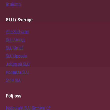
är alumn
SLU i Sverige
Alla SLU-orter
SLU Alnarp
SLU Umeå
SLU Uppsala
Jobba på SLU
Kontakta SLU
Stöd SLU
Följ oss
Instagram SLU.Sweden