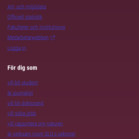
Art- och miljödata
Officiell statistik
Fakulteter och institutioner
Medarbetarwebben
Logga in
För dig som
vill bli student
är journalist
vill bli doktorand
vill söka jobb
vill rapportera om naturen
är verksam inom SLU:s sektorer