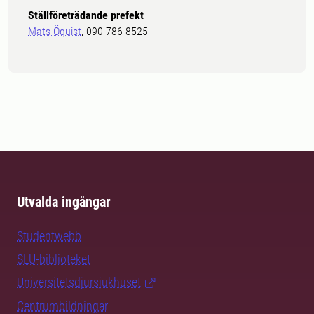
Ställföreträdande prefekt
Mats Öquist
, 090-786 8525
Utvalda ingångar
Studentwebb
SLU-biblioteket
Universitetsdjursjukhuset
Centrumbildningar