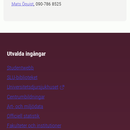
Mats Öquist
, 090-786 8525
Utvalda ingångar
Studentwebb
SLU-biblioteket
Universitetsdjursjukhuset
Centrumbildningar
Art- och miljödata
Officiell statistik
Fakulteter och institutioner