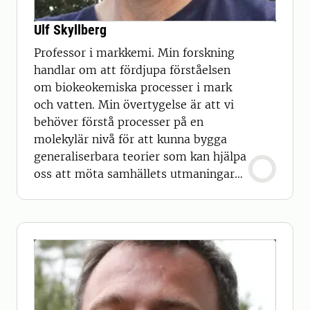
Ulf Skyllberg
Professor i markkemi. Min forskning
handlar om att fördjupa förståelsen
om biokeokemiska processer i mark
och vatten. Min övertygelse är att vi
behöver förstå processer på en
molekylär nivå för att kunna bygga
generaliserbara teorier som kan hjälpa
oss att möta samhällets utmaningar
avseende ett uthålligt utnyttjande av
naturresurser i ett föränderligt klimat.