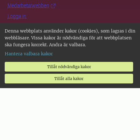
Medarbetarwebben
Logga in
Denna webbplats använder kakor (cookies), som lagras i din
För dig som
webbläsare. Vissa kakor är nödvändiga för att webbplatsen
ska fungera korrekt. Andra är valbara.
vill bli student
Hantera valbara kakor
är journalist
Tillåt nödvändiga kakor
vill bli doktorand
Tillåt alla kakor
vill söka jobb
vill rapportera om naturen
är verksam inom SLU:s sektorer
är alumn
SLU i Sverige