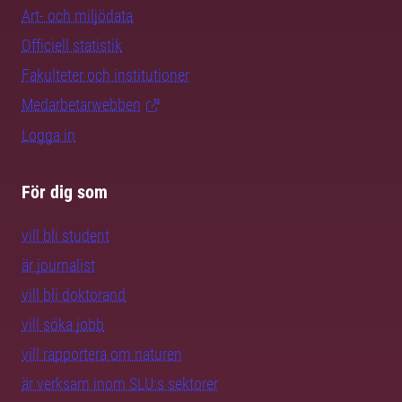
Art- och miljödata
Officiell statistik
Fakulteter och institutioner
Medarbetarwebben
Logga in
För dig som
vill bli student
är journalist
vill bli doktorand
vill söka jobb
vill rapportera om naturen
är verksam inom SLU:s sektorer