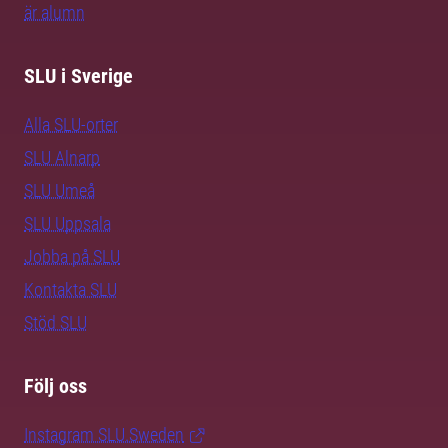
är alumn
SLU i Sverige
Alla SLU-orter
SLU Alnarp
SLU Umeå
SLU Uppsala
Jobba på SLU
Kontakta SLU
Stöd SLU
Följ oss
Instagram SLU.Sweden