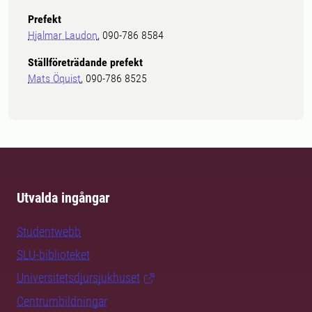
Prefekt
Hjalmar Laudon
, 090-786 8584
Ställföreträdande prefekt
Mats Öquist
, 090-786 8525
Utvalda ingångar
Studentwebb
SLU-biblioteket
Universitetsdjursjukhuset
Centrumbildningar