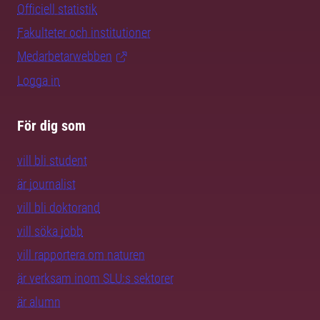
Officiell statistik
Fakulteter och institutioner
Medarbetarwebben
Logga in
För dig som
vill bli student
är journalist
vill bli doktorand
vill söka jobb
vill rapportera om naturen
är verksam inom SLU:s sektorer
är alumn