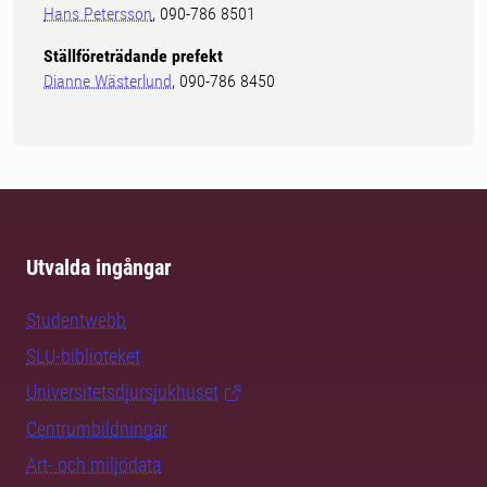
Hans Petersson
, 090-786 8501
Ställföreträdande prefekt
Dianne Wästerlund
, 090-786 8450
Utvalda ingångar
Studentwebb
SLU-biblioteket
Universitetsdjursjukhuset
Centrumbildningar
Art- och miljödata