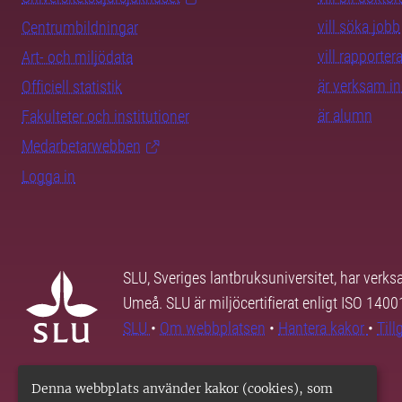
vill söka jobb
Centrumbildningar
vill rapporte
Art- och miljödata
är verksam i
Officiell statistik
är alumn
Fakulteter och institutioner
Medarbetarwebben
Logga in
SLU, Sveriges lantbruksuniversitet, har verk
Umeå. SLU är miljöcertifierat enligt ISO 140
SLU
•
Om webbplatsen
•
Hantera kakor
•
Til
Denna webbplats använder kakor (cookies), som