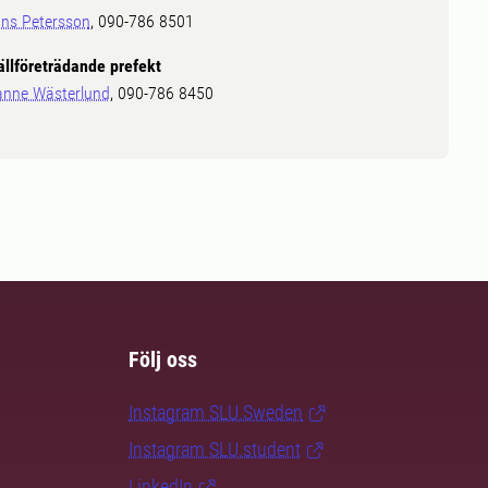
ns Petersson
, 090-786 8501
ällföreträdande prefekt
anne Wästerlund
, 090-786 8450
Följ oss
Instagram SLU.Sweden
Instagram SLU.student
LinkedIn