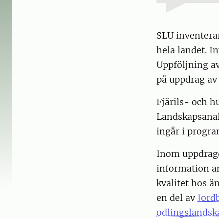
SLU inventera
hela landet. 
Uppföljning a
på uppdrag av
Fjärils- och h
Landskapsanal
ingår i progr
Inom uppdrage
information an
kvalitet hos ä
en del av
Jord
odlingslandsk