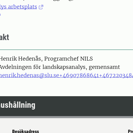
ys arbetsplats
akt
on
Henrik Hedenås, Programchef NILS
Avdelningen för landskapsanalys, gemensamt
henrik.hedenas@slu.se
+46907868641
+467220348
hushållning
Besöksadress
Pr