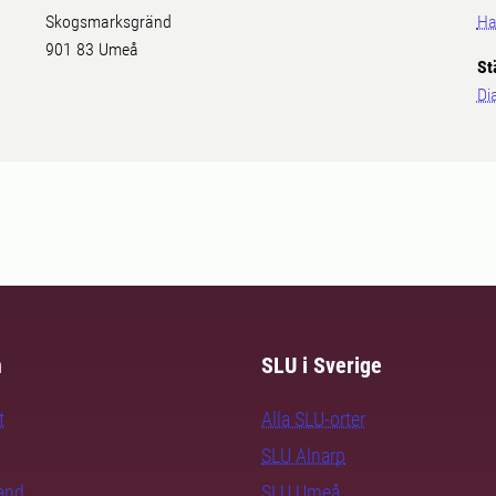
Skogsmarksgränd
Ha
901 83 Umeå
St
Di
m
SLU i Sverige
t
Alla SLU-orter
SLU Alnarp
rand
SLU Umeå