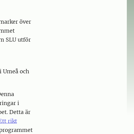
smarker över
rammet
om SLU utför
i Umeå och
 Denna
ringar i
et. Detta är
Ett rikt
dsprogrammet