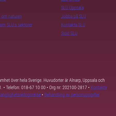
SLU Uppsala
ra om naturen
Jobba på SLU
nom SLU:s sektorer
Kontakta SLU
Stöd SLU
samhet över hela Sverige. Huvudorter är Alnarp, Uppsala och
01. • Telefon: 018-67 10 00 • Org nr: 202100-2817 •
Kontakta
lgänglighetsredogörelse
•
Behandling av personuppgifter