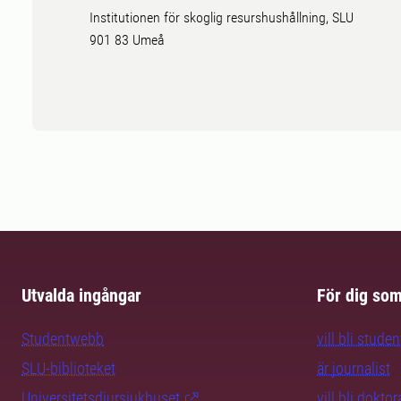
Institutionen för skoglig resurshushållning, SLU
901 83 Umeå
Utvalda ingångar
För dig so
Studentwebb
vill bli studen
SLU-biblioteket
är journalist
Universitetsdjursjukhuset
vill bli dokto