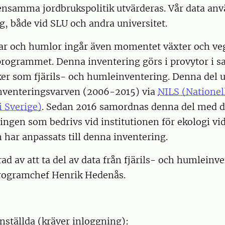
nsamma jordbrukspolitik utvärderas. Vår data anv
, både vid SLU och andra universitet.
lar och humlor ingår även momentet växter och veg
rogrammet. Denna inventering görs i provytor i
er som fjärils- och humleinventering. Denna del 
 inventeringsvarven (2006-2015) via
NILS (Nationel
i Sverige)
. Sedan 2016 samordnas denna del med d
ngen som bedrivs vid institutionen för ekologi vi
har anpassats till denna inventering.
rad av att ta del av data från fjärils- och humleinv
rogramchef Henrik Hedenås.
nställda (kräver inloggning):