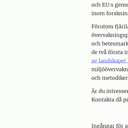
och EU:s geme
inom forskning
Förutom fjäri
övervakningsp
och betesmark
de två första
av landskapet 
miljöövervakni
och metodiken 
Är du intresse
Kontakta då p
Ingångar för a