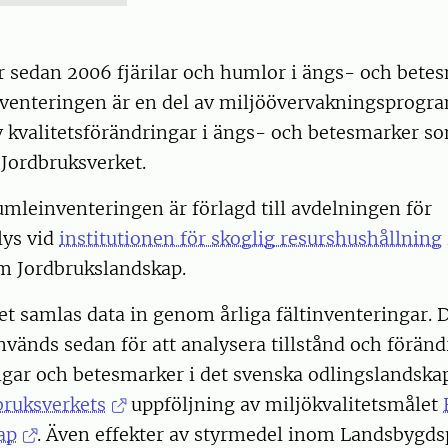
r sedan 2006 fjärilar och humlor i ängs- och bete
Inventeringen är en del av miljöövervakningsprog
v kvalitetsförändringar i ängs- och betesmarker s
 Jordbruksverket.
umleinventeringen är förlagd till avdelningen för
ys vid
institutionen för skoglig resurshushållning
am Jordbrukslandskap.
t samlas data in genom årliga fältinventeringar.
vänds sedan för att analysera tillstånd och föränd
ngar och betesmarker i det svenska odlingslandskap
bruksverkets
uppföljning av miljökvalitetsmålet
ap
. Även effekter av styrmedel inom Landsbyg