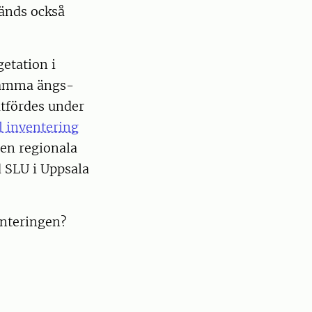
änds också
etation i
 samma ängs-
utfördes under
l inventering
en regionala
d SLU i Uppsala
enteringen?