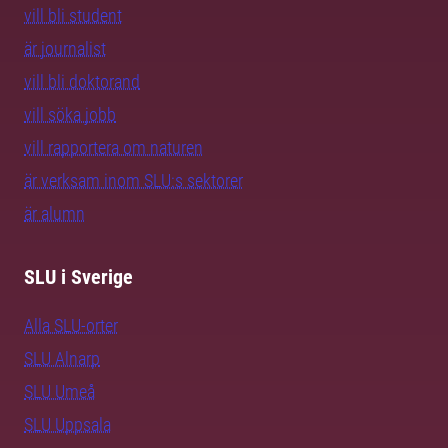
vill bli student
är journalist
vill bli doktorand
vill söka jobb
vill rapportera om naturen
är verksam inom SLU:s sektorer
är alumn
SLU i Sverige
Alla SLU-orter
SLU Alnarp
SLU Umeå
SLU Uppsala