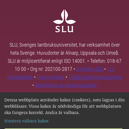
SLU, Sveriges lantbruksuniversitet, har verksamhet över
hela Sverige. Huvudorter är Alnarp, Uppsala och Umeå.
SLU är miljöcertifierat enligt ISO 14001. • Telefon: 018-67
10 00 • Org nr: 202100-2817 •
Kontakta SLU
•
Om
webbplatsen
•
Hantera kakor
•
Tillgänglighetsredogörelse
•
Behandling av personuppgifter
Denna webbplats använder kakor (cookies), som lagras i din
webbläsare. Vissa kakor är nödvändiga för att webbplatsen
ska fungera korrekt. Andra är valbara.
Hantera valbara kakor