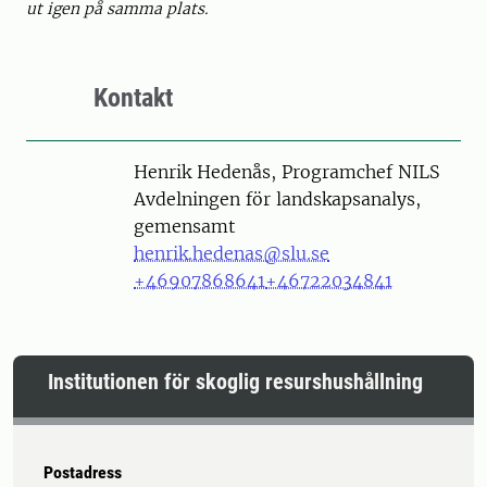
ut igen på samma plats.
Kontakt
Person
Henrik Hedenås, Programchef NILS
Avdelningen för landskapsanalys,
gemensamt
henrik.hedenas@slu.se
+46907868641
+46722034841
Institutionen för skoglig resurshushållning
Postadress