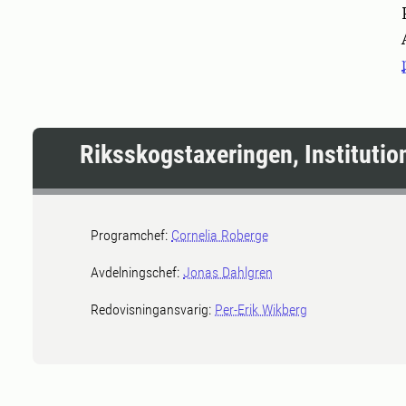
Pers
Riksskogstaxeringen, Institutio
Programchef:
Cornelia Roberge
Avdelningschef:
Jonas Dahlgren
Redovisningansvarig:
Per-Erik Wikberg