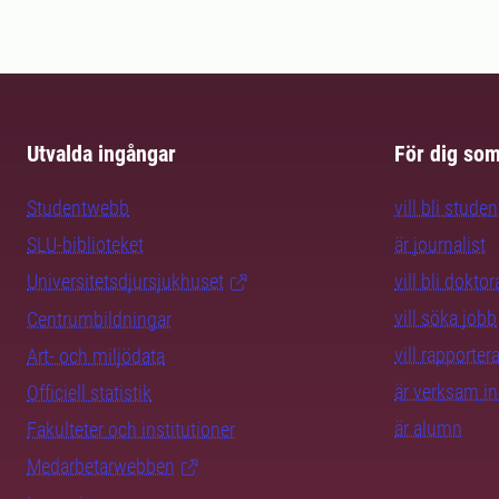
Utvalda ingångar
För dig so
Studentwebb
vill bli studen
SLU-biblioteket
är journalist
Universitetsdjursjukhuset
vill bli dokto
vill söka jobb
Centrumbildningar
vill rapporte
Art- och miljödata
är verksam i
Officiell statistik
är alumn
Fakulteter och institutioner
Medarbetarwebben