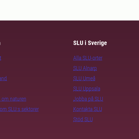
m
SLU i Sverige
t
Alla SLU-orter
SLU Alnarp
rand
SLU Umeå
SLU Uppsala
ra om naturen
Jobba på SLU
nom SLU:s sektorer
Kontakta SLU
Stöd SLU