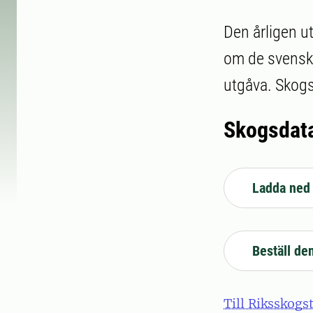
Den årligen u
om de svenska
utgåva. Skogsd
Skogsdata
Ladda ned
Beställ de
Till Riksskogs