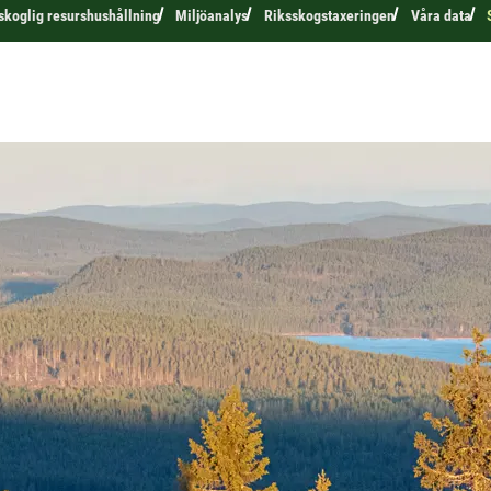
 skoglig resurshushållning
Miljöanalys
Riksskogstaxeringen
Våra data