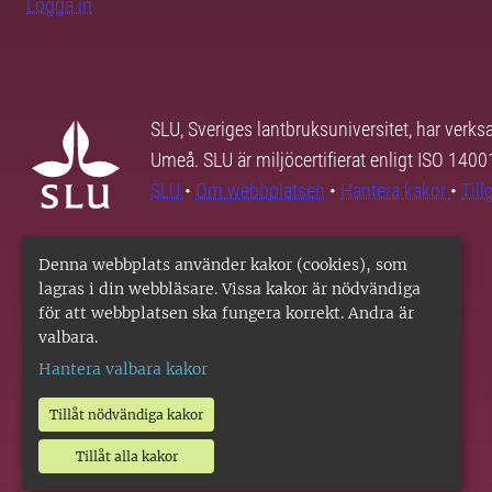
Logga in
SLU, Sveriges lantbruksuniversitet, har verk
Umeå. SLU är miljöcertifierat enligt ISO 140
SLU
•
Om webbplatsen
•
Hantera kakor
•
Til
Denna webbplats använder kakor (cookies), som
lagras i din webbläsare. Vissa kakor är nödvändiga
för att webbplatsen ska fungera korrekt. Andra är
valbara.
Hantera valbara kakor
Tillåt nödvändiga kakor
Tillåt alla kakor