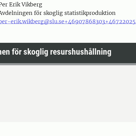
on
Per Erik Vikberg
Avdelningen för skoglig statistikproduktion
per-erik.wikberg@slu.se
+46907868303
+46722025
nen för skoglig resurshushållning