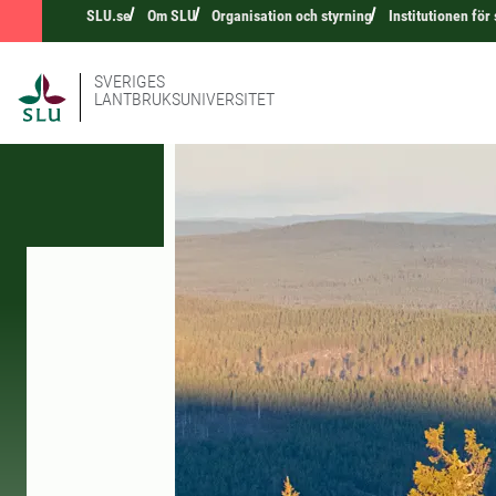
SLU.se
Om SLU
Organisation och styrning
Institutionen för
SVERIGES
LANTBRUKSUNIVERSITET