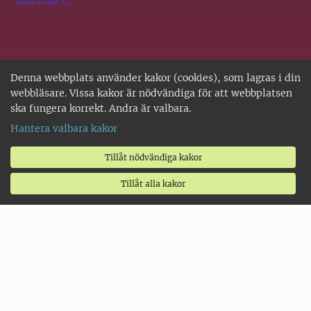
Denna webbplats använder kakor (cookies), som lagras i din
webbläsare. Vissa kakor är nödvändiga för att webbplatsen
ska fungera korrekt. Andra är valbara.
Hantera valbara kakor
Tillåt nödvändiga kakor
SLU, Sveriges lantbruksuniversitet, har verksamhet över
Tillåt alla kakor
hela Sverige. Huvudorter är Alnarp, Uppsala och Umeå.
SLU är miljöcertifierat enligt ISO 14001. • Telefon: 018-67
10 00 • Org nr: 202100-2817 •
Kontakta SLU
•
Om
webbplatsen
•
Hantera kakor
•
Tillgänglighetsredogörelse
•
Behandling av personuppgifter