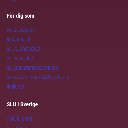
För dig som
vill bli student
är journalist
vill bli doktorand
vill söka jobb
vill rapportera om naturen
är verksam inom SLU:s sektorer
är alumn
SLU i Sverige
Alla SLU-orter
SLU Alnarp