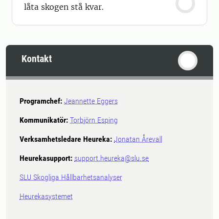
låta skogen stå kvar.
Kontakt
Programchef:
Jeannette Eggers
Kommunikatör:
Torbjörn Esping
Verksamhetsledare Heureka:
Jonatan Årevall
Heurekasupport:
support.heureka@slu.se
SLU Skogliga Hållbarhetsanalyser
Heurekasystemet