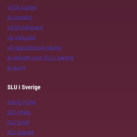
vill bli student
är journalist
vill bli doktorand
vill söka jobb
vill rapportera om naturen
är verksam inom SLU:s sektorer
är alumn
SLU i Sverige
Alla SLU-orter
SLU Alnarp
SLU Umeå
SLU Uppsala