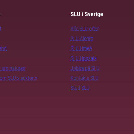
m
SLU i Sverige
t
Alla SLU-orter
SLU Alnarp
rand
SLU Umeå
SLU Uppsala
ra om naturen
Jobba på SLU
nom SLU:s sektorer
Kontakta SLU
Stöd SLU