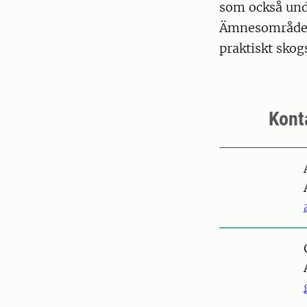
som också und
Ämnesområdet 
praktiskt skog
Kont
Pers
Pers