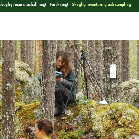
 skoglig resurshushållning
Forskning
Skoglig inventering och sampling