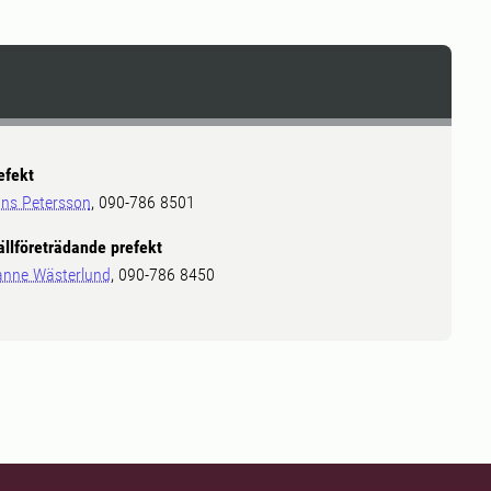
efekt
ns Petersson
, 090-786 8501
ällföreträdande prefekt
anne Wästerlund
, 090-786 8450