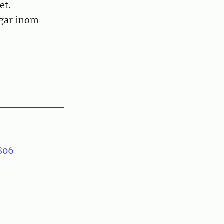
et.
ngar inom
806