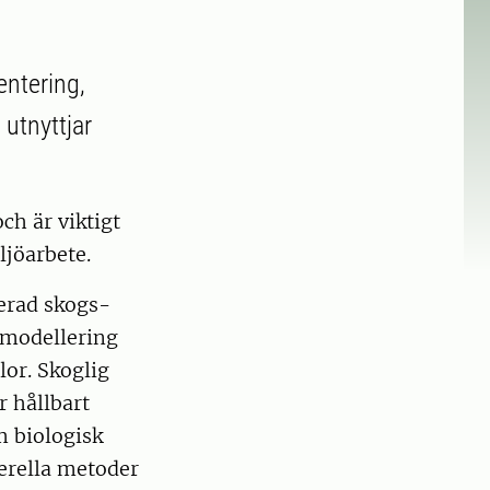
ntering,
utnyttjar
ch är viktigt
ljöarbete.
serad skogs-
 modellering
lor. Skoglig
r hållbart
m biologisk
erella metoder