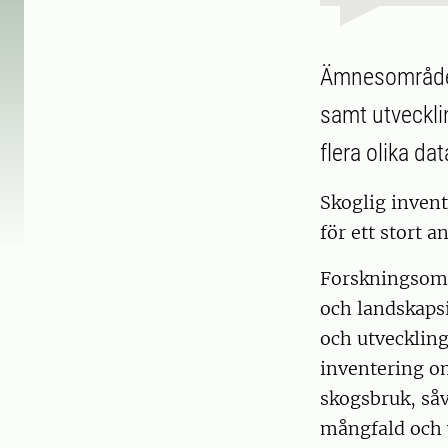
Ämnesområdet
samt utveckli
flera olika dat
Skoglig invent
för ett stort 
Forskningsomr
och landskaps
och utveckling
inventering om
skogsbruk, så
mångfald och 