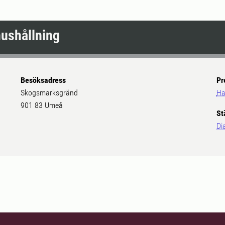
hushållning
Besöksadress
Pr
Skogsmarksgränd
Ha
901 83 Umeå
St
Di