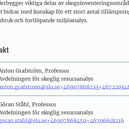
erbygger viktiga delar av skogsinventeringsområd
bidrar med kunskap för ett stort antal tillämpni
sbruk och fortlöpande miljöanalys.
akt
on
Anton Grafström, Professor
Avdelningen för skoglig resursanalys
anton.grafstrom@slu.se
+46907868233
+46722034
on
Göran Ståhl, Professor
Avdelningen för skoglig resursanalys
goran.stahl@slu.se
+46907868459
+46706618216