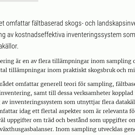
 omfattar fältbaserad skogs- och landskapsinve
ng av kostnadseffektiva inventeringssystem som 
akällor.
ering är en av flera tillämpningar inom sampling o
antal tillämpningar inom praktiskt skogsbruk och mi
ådet omfattar generell teori för sampling, fältba
inventering, samt till dessa verksamheter kopplad
 av inventeringssystem som utnyttjar flera datakäl
fattar idag ett flertal aspekter som är relevanta fö
väl uppgifter om träd och bestånd som uppgifter o
växthusgasbalanser. Inom sampling utvecklas gen