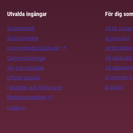
Utvalda ingångar
För dig so
Studentwebb
vill bli studen
SLU-biblioteket
är journalist
Universitetsdjursjukhuset
vill bli dokto
vill söka jobb
Centrumbildningar
vill rapporte
Art- och miljödata
är verksam i
Officiell statistik
är alumn
Fakulteter och institutioner
Medarbetarwebben
Logga in