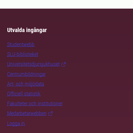
Utvalda ingångar
Studentwebb
SLU-biblioteket
Universitetsdjursjukhuset
Centrumbildningar
Art- och miljödata
Officiell statistik
Fakulteter och institutioner
Medarbetarwebben
Logga in