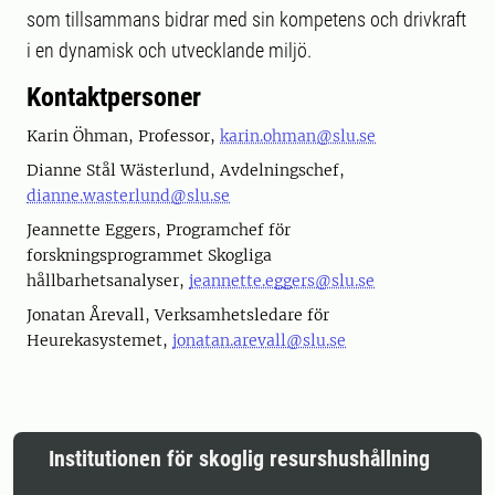
som tillsammans bidrar med sin kompetens och drivkraft
i en dynamisk och utvecklande miljö.
Kontaktpersoner
Karin Öhman, Professor,
karin.ohman@slu.se
Dianne Stål Wästerlund, Avdelningschef,
dianne.wasterlund@slu.se
Jeannette Eggers, Programchef för
forskningsprogrammet Skogliga
hållbarhetsanalyser,
jeannette.eggers@slu.se
Jonatan Årevall, Verksamhetsledare för
Heurekasystemet,
jonatan.arevall@slu.se
Institutionen för skoglig resurshushållning