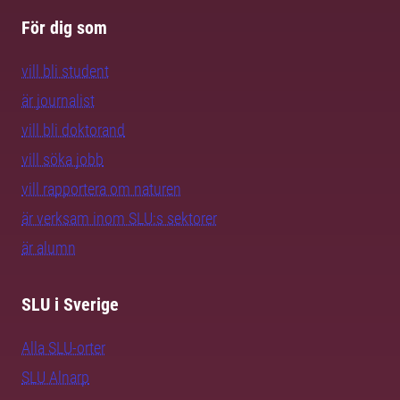
För dig som
vill bli student
är journalist
vill bli doktorand
vill söka jobb
vill rapportera om naturen
är verksam inom SLU:s sektorer
är alumn
SLU i Sverige
Alla SLU-orter
SLU Alnarp