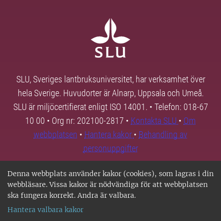
SLU, Sveriges lantbruksuniversitet, har verksamhet över
hela Sverige. Huvudorter är Alnarp, Uppsala och Umeå.
SLU är miljöcertifierat enligt ISO 14001. • Telefon: 018-67
10 00 • Org nr: 202100-2817 •
Kontakta SLU
•
Om
webbplatsen
•
Hantera kakor
•
Behandling av
personuppgifter
Denna webbplats använder kakor (cookies), som lagras i din
webbläsare. Vissa kakor är nödvändiga för att webbplatsen
ska fungera korrekt. Andra är valbara.
Hantera valbara kakor