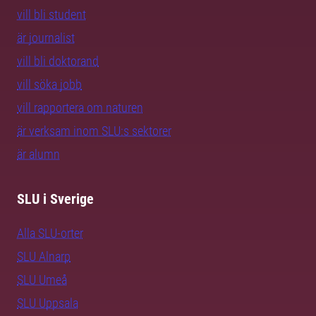
vill bli student
är journalist
vill bli doktorand
vill söka jobb
vill rapportera om naturen
är verksam inom SLU:s sektorer
är alumn
SLU i Sverige
Alla SLU-orter
SLU Alnarp
SLU Umeå
SLU Uppsala